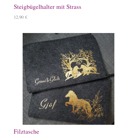
Steigbügelhalter mit Strass
12,90
€
Filztasche