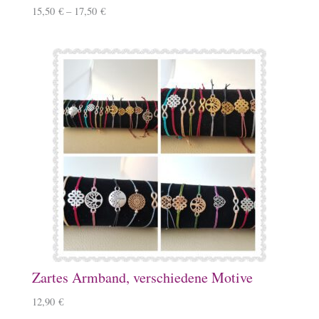
15,50
€
–
17,50
€
Zartes Armband, verschiedene Motive
12,90
€