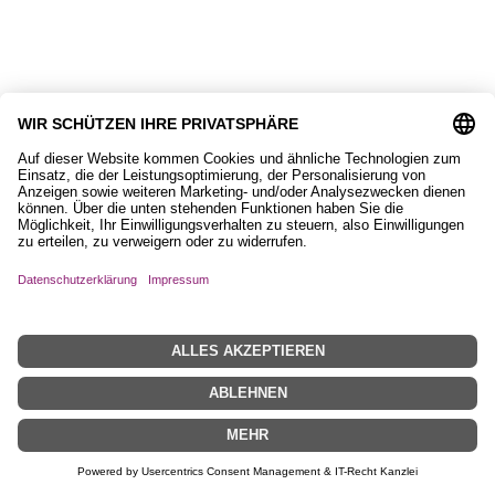
Tischset mit Islandpferd
6,50
€