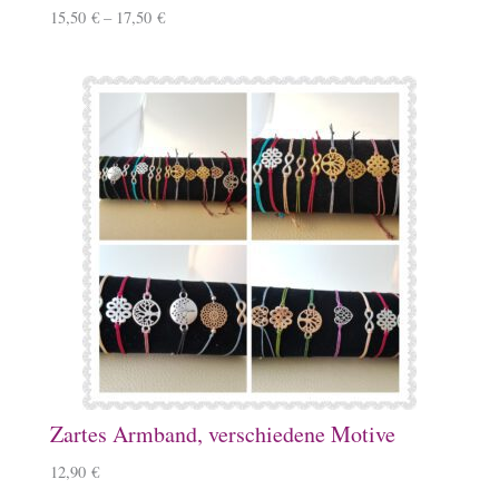
15,50
€
–
17,50
€
Zartes Armband, verschiedene Motive
12,90
€