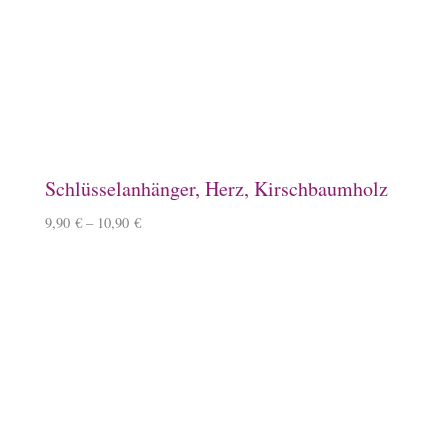
Spardose, Ponykasse
15,90
€
Keramiktasse mit Islandpferd