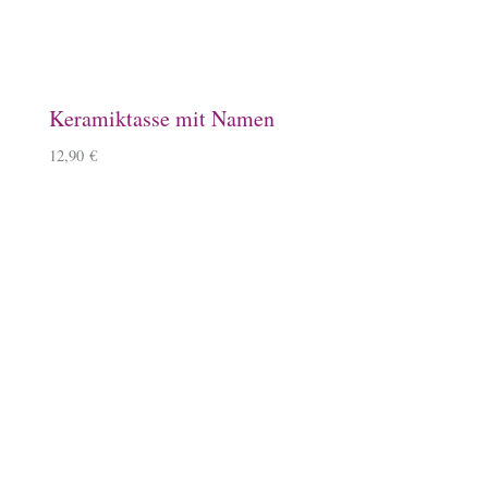
Baumwollbeutel, Ponyhof
9,90
€