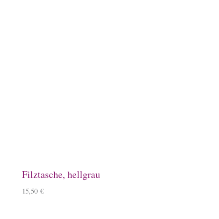
Aufkleber, rund mit Goldprägung
0,50
€