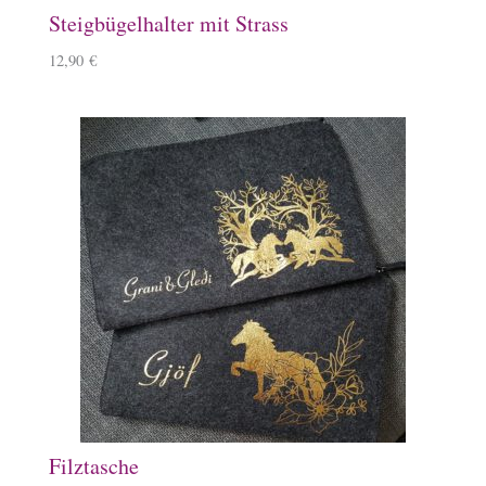
Steigbügelhalter mit Strass
12,90
€
Filztasche