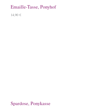
Jutetasche mit Islandpferd
22,90
€