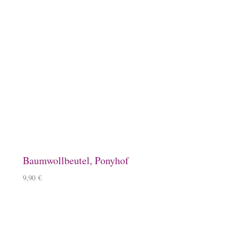
Loop Strickschal mit Islandpferd
20,90
€