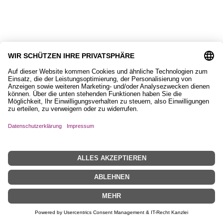
Karte mit Islandpferd
2,50
€