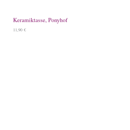
Magnet, Equisigned
8,90
€