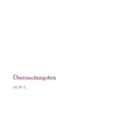
49,99
€
Steigbügelhalter
10,00
€
Schlüsselanhänger, Herz, Kirschbaumholz
9,90
€
–
10,90
€
Lineale mit Tölter
5,50
€
–
6,50
€