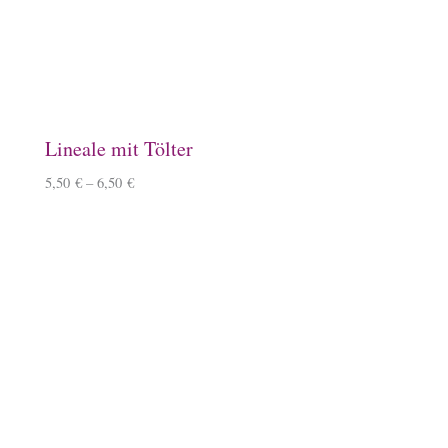
11,90
€
Filztasche, hellgrau
15,50
€