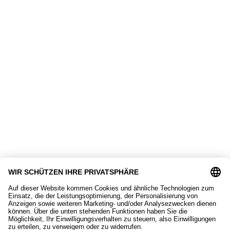
Beanies
21,90
€