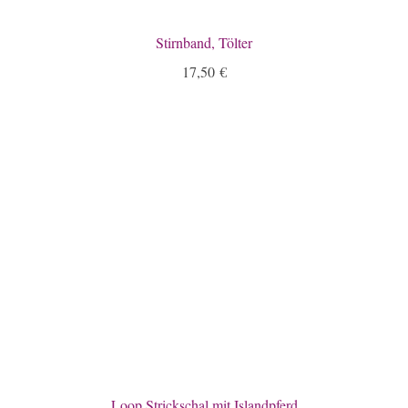
Stirnband, Tölter
17,50
€
Loop Strickschal mit Islandpferd