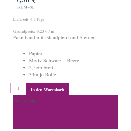
inkl. MwSt.
Lieferzeit:
6-9 Tage
Grundpreis:
0,23
€
/
m
Paketband mit Islandpferd und Sternen
Papier
Motiv Schwarz – Beere
2,5cm breit
33m je Rolle
0,23€/m
In den Warenkorb
Klebeband
Beschreibung
mit
Islandpferd
Zusätzliche Informationen
Menge
Produktsicherheit