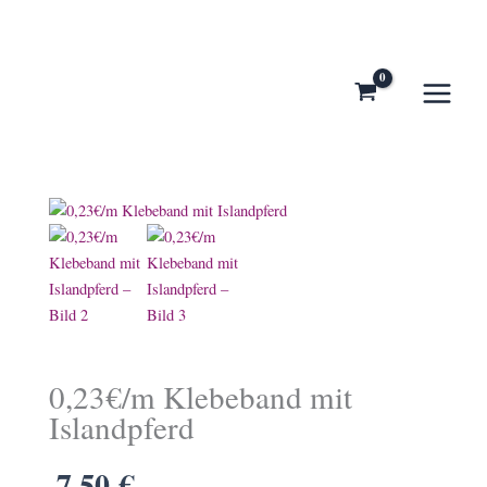
Zum
Inhalt
springen
0,23€/m Klebeband mit
Islandpferd
7,50
€