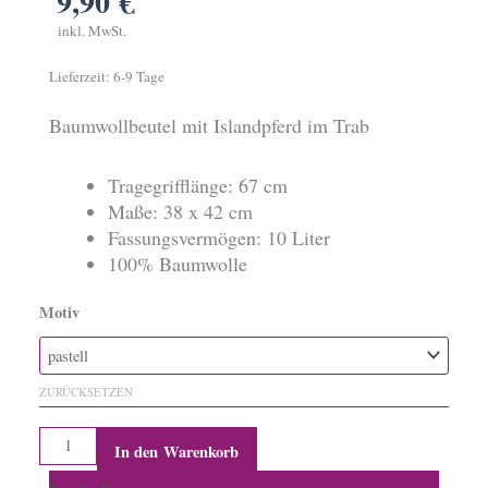
9,90
€
inkl. MwSt.
Lieferzeit:
6-9 Tage
Baumwollbeutel mit Islandpferd im Trab
Tragegrifflänge: 67 cm
Maße: 38 x 42 cm
Fassungsvermögen: 10 Liter
100% Baumwolle
Motiv
Baumwollbeutel
Jaki
Menge
ZURÜCKSETZEN
In den Warenkorb