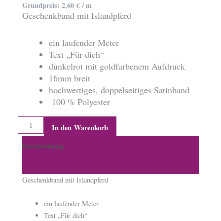
Grundpreis:
2,60
€
/
m
Geschenkband mit Islandpferd
ein laufender Meter
Text „Für dich“
dunkelrot mit goldfarbenem Aufdruck
16mm breit
hochwertiges, doppelseitiges Satinband
100 % Polyester
2,60€/m
In den Warenkorb
Geschenkband,
Beschreibung
dunkelrot
Menge
Produktsicherheit
Geschenkband mit Islandpferd
ein laufender Meter
Text „Für dich“