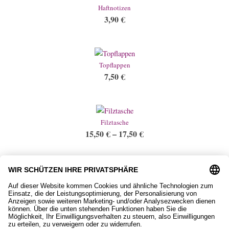
Haftnotizen
3,90
€
Topflappen
7,50
€
Filztasche
15,50
€
–
17,50
€
Ohrstecker, Island mit Herz
9,50
€