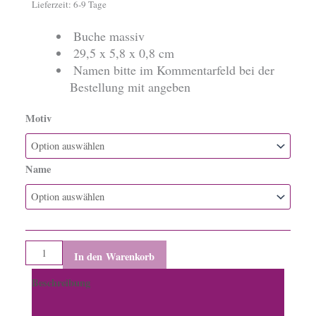
Lieferzeit:
6-9 Tage
 Buche massiv
 29,5 x 5,8 x 0,8 cm
 Namen bitte im Kommentarfeld bei der
Bestellung mit angeben
Motiv
Mash"löffel"
Menge
Name
In den Warenkorb
Beschreibung
Zusätzliche Informationen