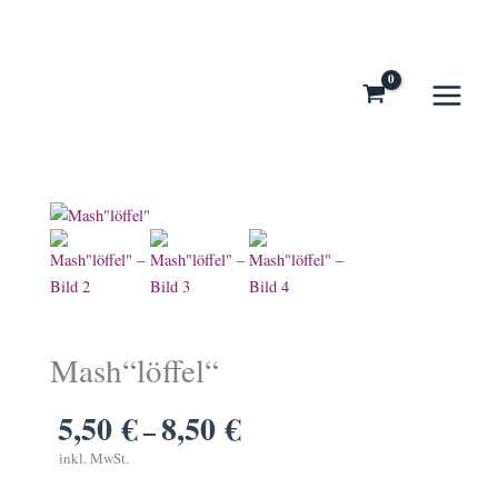
Zum
Inhalt
springen
Mash“löffel“
5,50
€
8,50
€
–
inkl. MwSt.