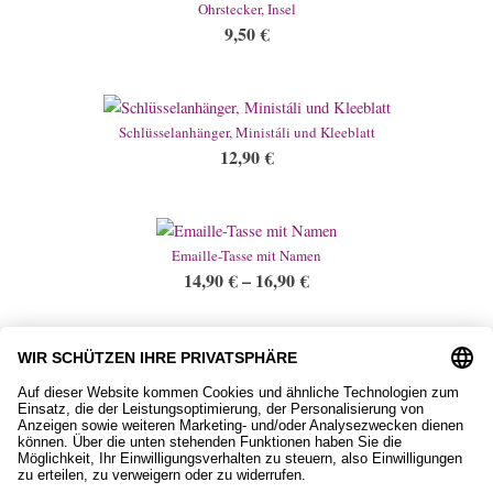
Ohrstecker, Insel
9,50
€
Schlüsselanhänger, Ministáli und Kleeblatt
12,90
€
Emaille-Tasse mit Namen
14,90
€
–
16,90
€
2,60€/m Geschenkband, creme
2,60
€