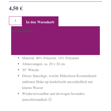
4,50
€
In den Warenkorb
Beschreibung
Zusätzliche Informationen
Produktsicherheit
Material: 86% Polyester, 14% Polyamid
Abmessungen: ca. 20 x 20 cm
30° Wäsche
Dieses flauschige, weiche Mikrofaser-Kosmetiktuch
entfernen Make-up kinderleicht ausschließlich mit
klarem Wasser
Wiederverwendbar und deswegen besonders
umweltfreundlich 🙂