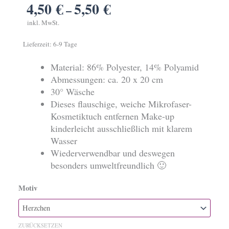
4,50
€
5,50
€
–
inkl. MwSt.
Lieferzeit:
6-9 Tage
Material: 86% Polyester, 14% Polyamid
Abmessungen: ca. 20 x 20 cm
30° Wäsche
Dieses flauschige, weiche Mikrofaser-
Kosmetiktuch entfernen Make-up
kinderleicht ausschließlich mit klarem
Wasser
Wiederverwendbar und deswegen
besonders umweltfreundlich 🙂
Motiv
Microfaser-
Kosmetiktuch
Menge
ZURÜCKSETZEN