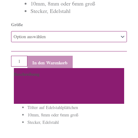
10mm, 8mm oder 6mm groß
Stecker, Edelstahl
Größe
Ohrstecker,
rund,
Edelstahl
Menge
In den Warenkorb
Beschreibung
Zusätzliche Informationen
Produktsicherheit
Tölter auf Edelstahlplättchen
10mm, 8mm oder 6mm groß
Stecker, Edelstahl