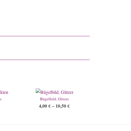
n
Bügelbild, Glitzer
4,00
€
–
10,50
€