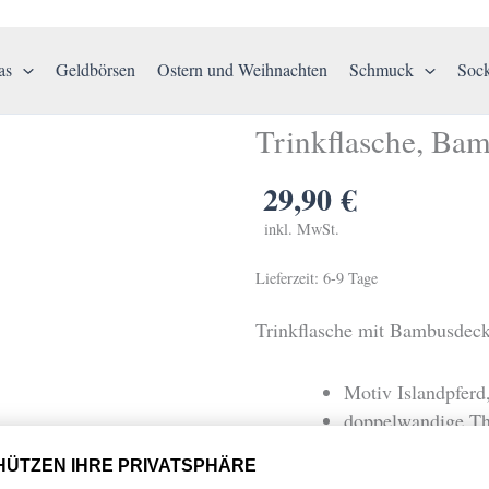
as
Geldbörsen
Ostern und Weihnachten
Schmuck
Soc
Trinkflasche, Ba
29,90
€
inkl. MwSt.
Lieferzeit:
6-9 Tage
Trinkflasche mit Bambusdeck
Motiv Islandpferd
doppelwandige Th
Handspülung emp
Höhe ca. 155 mm,