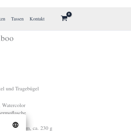
ken
Tassen
Kontakt
mboo
el und Tragebügel
, Watercolor
ermoflasche
fohlen
 ca. Ø 72 mm, ca. 230 g