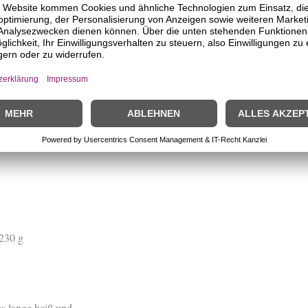
Fassungsvermögen
Material: Edelstah
Durch die Doppelwandkonstru
Kaltes lange kalt.
Produktsicherheit
230 g
s lange heiß und