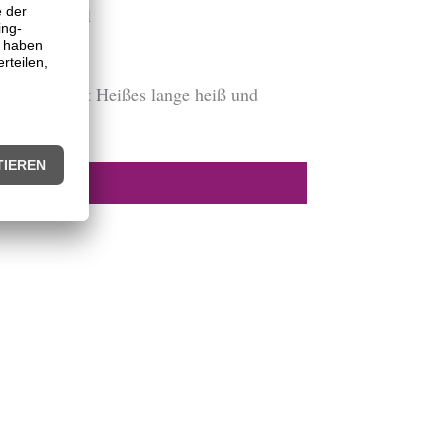
 ca. 500 ml
l
ktion bleibt Heißes lange heiß und