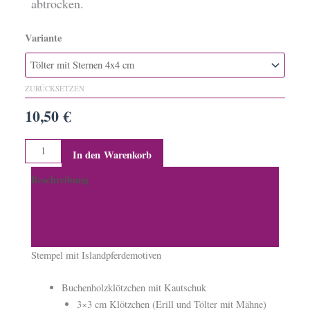
abtrocken.
Variante
Stempel
mit
Islandpferd
ZURÜCKSETZEN
Menge
10,50
€
In den Warenkorb
Beschreibung
Zusätzliche Informationen
Produktsicherheit
Stempel mit Islandpferdemotiven
Buchenholzklötzchen mit Kautschuk
3×3 cm Klötzchen (Erill und Tölter mit Mähne)