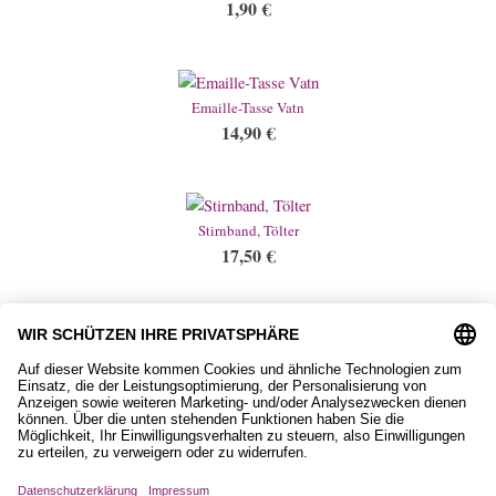
1,90
€
Emaille-Tasse Vatn
14,90
€
Stirnband, Tölter
17,50
€
Kniestrümpfe mit Islandpferd
15,90
€
Impressum