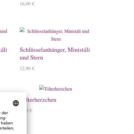
16,00
€
áli
Schlüsselanhänger, Ministáli
und Stern
12,90
€
Tölterherzchen
2,90
€