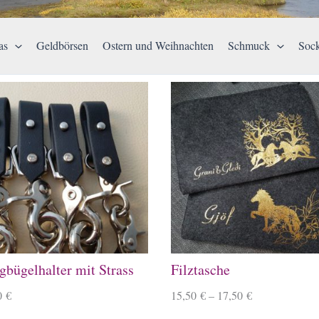
as
Geldbörsen
Ostern und Weihnachten
Schmuck
Soc
gbügelhalter mit Strass
Filztasche
0
€
15,50
€
–
17,50
€