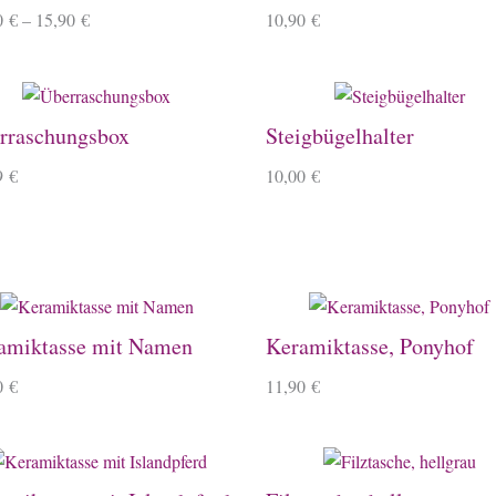
0
€
–
15,90
€
10,90
€
rraschungsbox
Steigbügelhalter
9
€
10,00
€
amiktasse mit Namen
Keramiktasse, Ponyhof
0
€
11,90
€