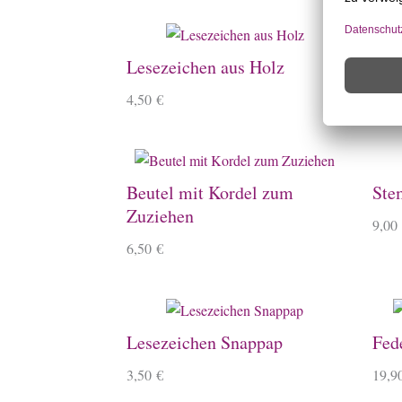
Lesezeichen aus Holz
Ste
4,50
€
4,10
Beutel mit Kordel zum
Ste
Zuziehen
9,00
6,50
€
Lesezeichen Snappap
Fed
3,50
€
19,9