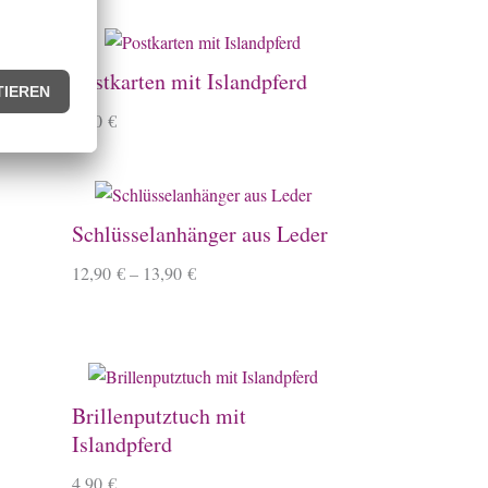
Postkarten mit Islandpferd
1,90
€
Schlüsselanhänger aus Leder
12,90
€
–
13,90
€
Brillenputztuch mit
Islandpferd
4,90
€