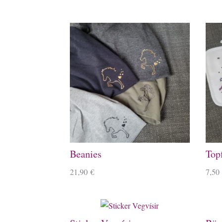
Beanies
Top
21,90
€
7,50