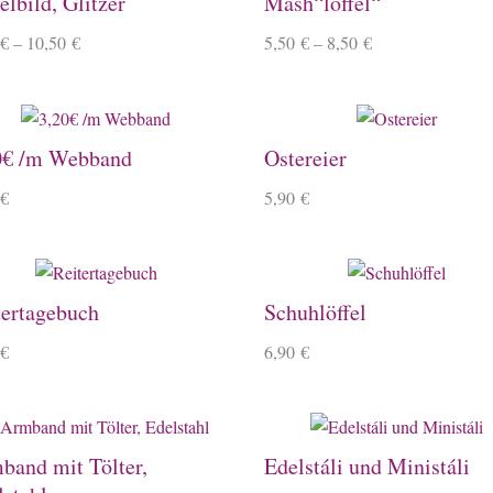
lbild, Glitzer
Mash“löffel“
€
–
10,50
€
5,50
€
–
8,50
€
0€ /m Webband
Ostereier
€
5,90
€
tertagebuch
Schuhlöffel
€
6,90
€
band mit Tölter,
Edelstáli und Ministáli