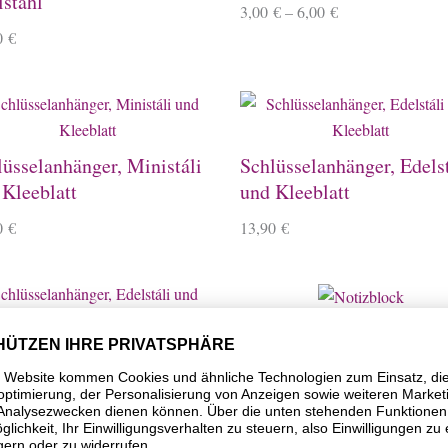
lstahl
3,00
€
–
6,00
€
0
€
lüsselanhänger, Ministáli
Schlüsselanhänger, Edelst
 Kleeblatt
und Kleeblatt
0
€
13,90
€
Notizblock
üsselanhänger, Edelstáli
3,90
€
 Herz
0
€