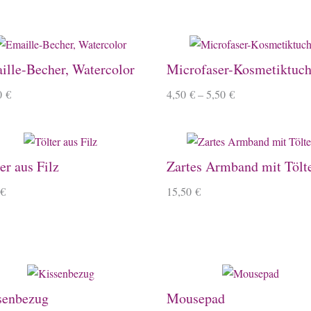
ille-Becher, Watercolor
Microfaser-Kosmetiktuc
0
€
4,50
€
–
5,50
€
er aus Filz
Zartes Armband mit Tölt
€
15,50
€
senbezug
Mousepad