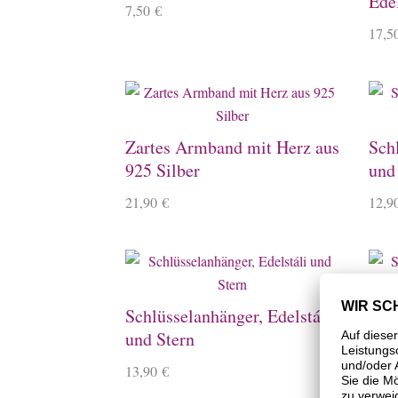
Ede
7,50
€
17,5
Zartes Armband mit Herz aus
Sch
925 Silber
und
21,90
€
12,9
Schlüsselanhänger, Edelstáli
Schl
und Stern
und
13,90
€
13,9