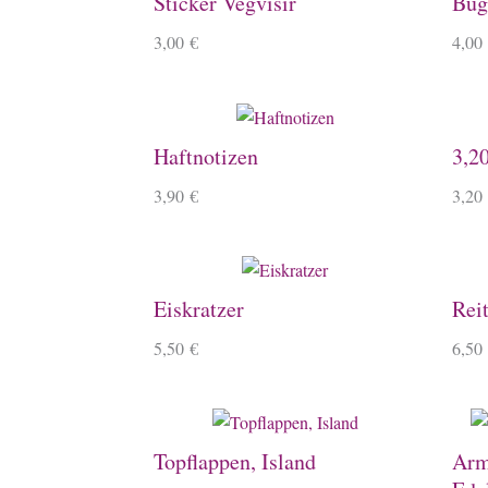
Sticker Vegvísir
Büge
3,00
€
4,00
Haftnotizen
3,2
3,90
€
3,20
Eiskratzer
Rei
5,50
€
6,50
Topflappen, Island
Arm