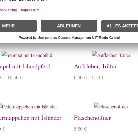
mpel Mini
Büroklammern
€
2,50
€
–
8,50
€
mpel mit Islandpferd
Aufkleber, Tölter
€
–
10,50
€
0,50
€
–
1,50
€
ermäppchen mit Isländer
Flaschenöffner
0
€
5,50
€