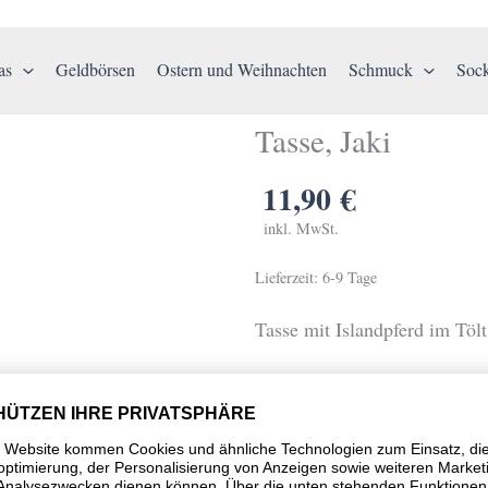
as
Geldbörsen
Ostern und Weihnachten
Schmuck
Soc
Tasse, Jaki
11,90
€
inkl. MwSt.
Lieferzeit:
6-9 Tage
Tasse mit Islandpferd im Tölt
gerade Keramiktasse
Füllmenge: 0,3 l
Durchmesser: 82 mm
spülmaschinenfest