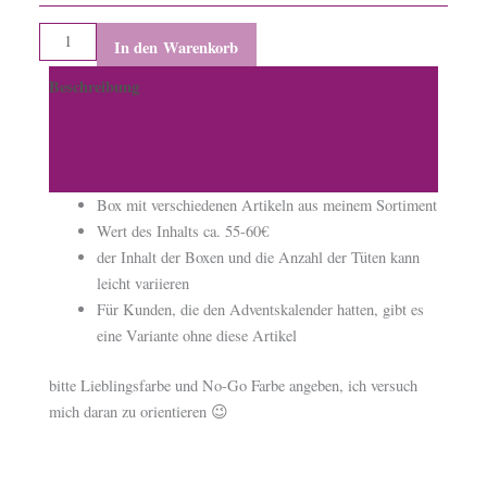
In den Warenkorb
Beschreibung
Zusätzliche Informationen
Produktsicherheit
Box mit verschiedenen Artikeln aus meinem Sortiment
Wert des Inhalts ca. 55-60€
der Inhalt der Boxen und die Anzahl der Tüten kann
leicht variieren
Für Kunden, die den Adventskalender hatten, gibt es
eine Variante ohne diese Artikel
bitte Lieblingsfarbe und No-Go Farbe angeben, ich versuch
mich daran zu orientieren 😉