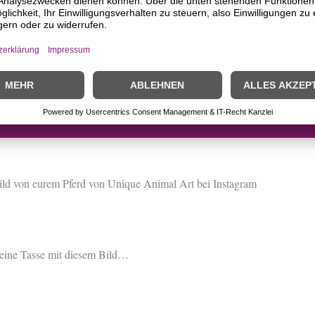
Dann schickt es mir per Ema
Bild…
Bundle-
In den Warenkorb
Tasse,
Unique
Animal
Art
Menge
ld von eurem Pferd von Unique Animal Art bei Instagram
 eine Tasse mit diesem Bild…