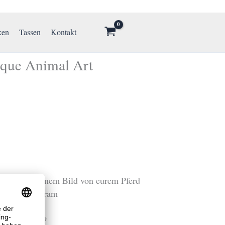
ken
Tassen
Kontakt
ique Animal Art
tion mit einem Bild von eurem Pferd
t bei Instagram
e Animal Art?