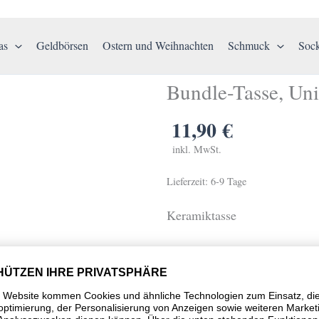
as
Geldbörsen
Ostern und Weihnachten
Schmuck
Soc
Bundle-Tasse, Un
11,90
€
inkl. MwSt.
Lieferzeit:
6-9 Tage
Keramiktasse
Tasse NUR in Kombina
von Unique Animal Ar
Habt ihr ein Bild von Uniqu