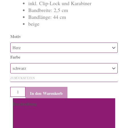
inkl. Clip-Lock und Karabiner
Bandbreite: 2,5 cm
Bandlänge: 44 cm
beige
Motiv
Lanyard
mit
Islandpferd
Farbe
Menge
ZURÜCKSETZEN
In den Warenkorb
Beschreibung
Zusätzliche Informationen
Produktsicherheit