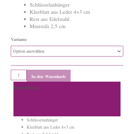
Schlüsselanhänger
Kleeblatt aus Leder 4×3 cm
Rest aus Edelstahl
Ministáli 2,5 cm
Variante
Schlüsselanhänger,
Ministáli
und
Kleeblatt
Menge
In den Warenkorb
Beschreibung
Zusätzliche Informationen
Produktsicherheit
Schlüsselanhänger
Kleeblatt aus Leder 4×3 cm