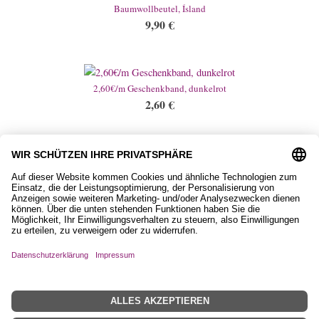
Baumwollbeutel, Ísland
9,90
€
2,60€/m Geschenkband, dunkelrot
2,60
€
Schlüsselanhänger, Edelstáli und Stern
13,90
€
Impressum
Datenschutzerklärung
AGB
Widerrufsbelehrung