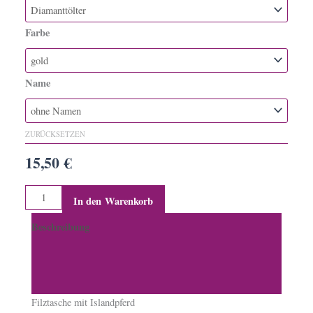
Diamanttölter
Menge
Farbe
Name
ZURÜCKSETZEN
15,50
€
In den Warenkorb
Beschreibung
Zusätzliche Informationen
Produktsicherheit
Filztasche mit Islandpferd