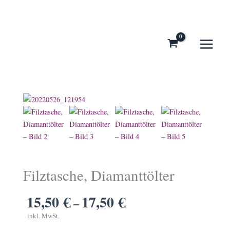
Zum
Inhalt
springen
Filztasche, Diamanttölter
15,50
€
17,50
€
–
inkl. MwSt.