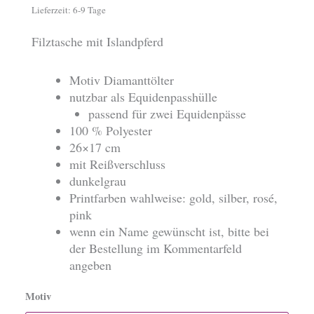
Lieferzeit:
6-9 Tage
Filztasche mit Islandpferd
Motiv Diamanttölter
nutzbar als Equidenpasshülle
passend für zwei Equidenpässe
100 % Polyester
26×17 cm
mit Reißverschluss
dunkelgrau
Printfarben wahlweise: gold, silber, rosé,
pink
wenn ein Name gewünscht ist, bitte bei
der Bestellung im Kommentarfeld
angeben
Motiv
Filztasche,