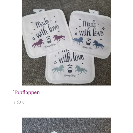
Topflappen
7,50
€