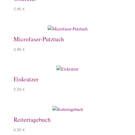
5,90
€
Microfaser-Putztuch
4,90
€
Eiskratzer
5,50
€
Reitertagebuch
6,50
€