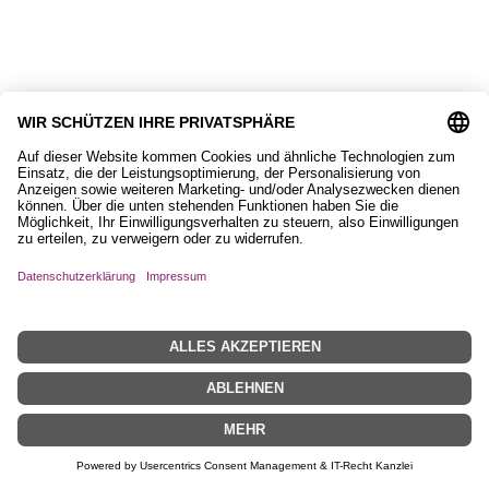
9,90
€
Magnet, Equisigned
8,90
€