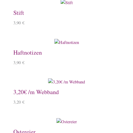
Stift
3,90
€
Haftnotizen
3,90
€
3,20€ /m Webband
3,20
€
Ostereier