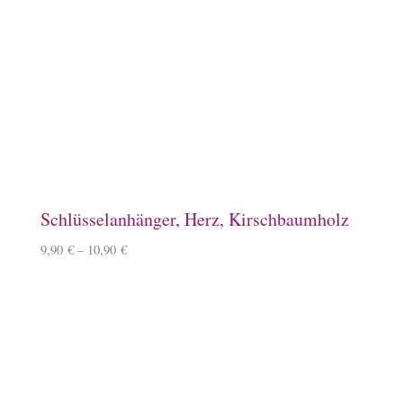
Spardose, Ponykasse
15,90
€