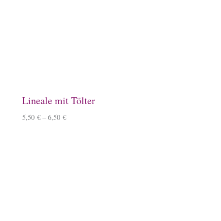
Keramiktasse mit Islandpferd
11,90
€