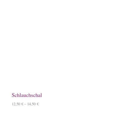
Keramiktasse mit Namen
12,90
€