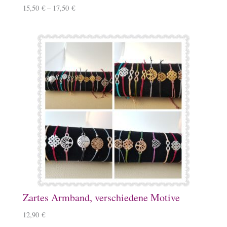
15,50
€
–
17,50
€
Zartes Armband, verschiedene Motive
12,90
€