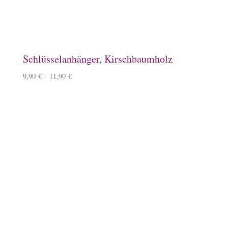
10,90
€
Baumwoll-Tasche, klein
7,50
€
Schlauchschal
12,50
€
–
14,50
€
Überraschungsbox
49,99
€