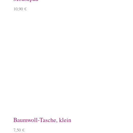
Lineale mit Tölter
5,50
€
–
6,50
€