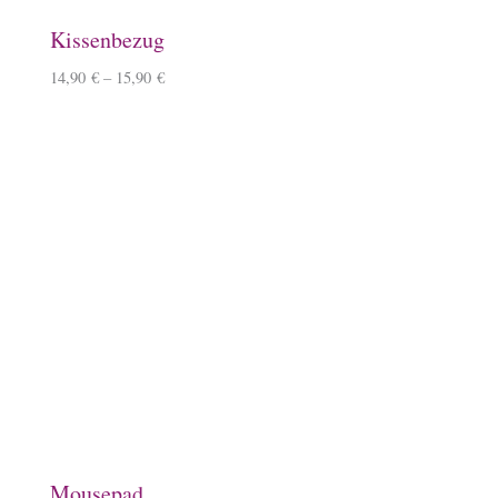
Schlüsselanhänger, Herz, Kirschbaumholz
9,90
€
–
10,90
€