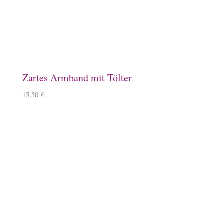
Schlüsselanhänger, Kirschbaumholz
9,90
€
–
11,90
€
Windlicht mit Islandpferd
11,90
€
Kissenbezug
14,90
€
–
15,90
€
Mousepad