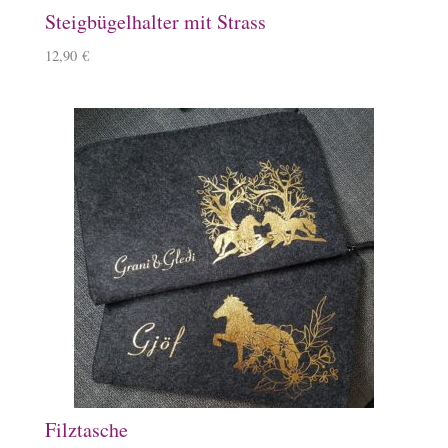
Steigbügelhalter mit Strass
12,90
€
Filztasche