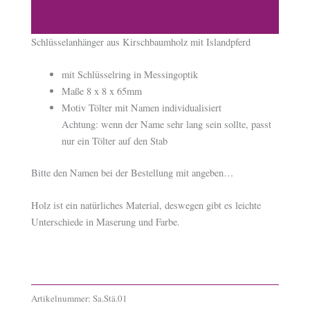
Islandpferd
Produktsicherheit
Menge
Schlüsselanhänger aus Kirschbaumholz mit Islandpferd
mit Schlüsselring in Messingoptik
Maße 8 x 8 x 65mm
Motiv Tölter mit Namen individualisiert
Achtung: wenn der Name sehr lang sein sollte, passt
nur ein Tölter auf den Stab
Bitte den Namen bei der Bestellung mit angeben…
Holz ist ein natürliches Material, deswegen gibt es leichte
Unterschiede in Maserung und Farbe.
Artikelnummer:
Sa.Stä.01