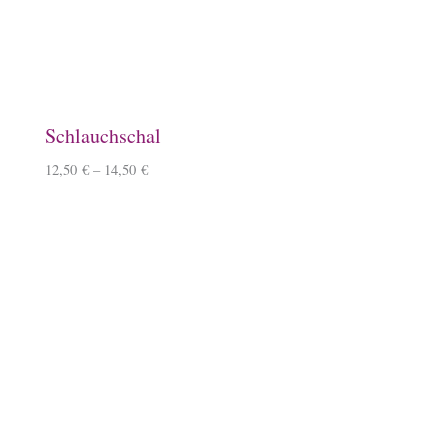
49,99
€
Steigbügelhalter
10,00
€
Schlüsselanhänger, Herz, Kirschbaumholz
9,90
€
–
10,90
€
Lineale mit Tölter
5,50
€
–
6,50
€