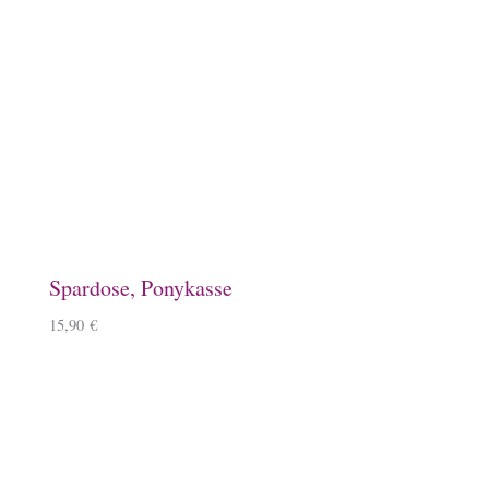
Jutetasche mit Islandpferd
22,90
€