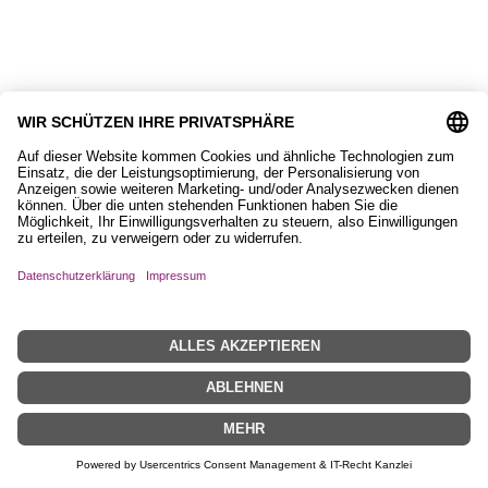
Karte mit Islandpferd
2,50
€