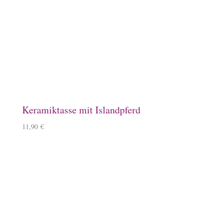
Emaille-Tasse, Herde
14,90
€