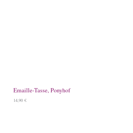
Magnet, Equisigned
8,90
€