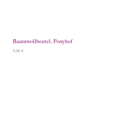
20,90
€
Geschenkkarte mit Islandpferd
2,90
€