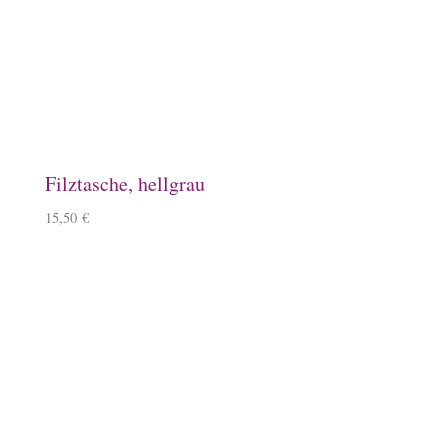
Aufkleber, rund mit Goldprägung
0,50
€
Loop Strickschal mit Islandpferd