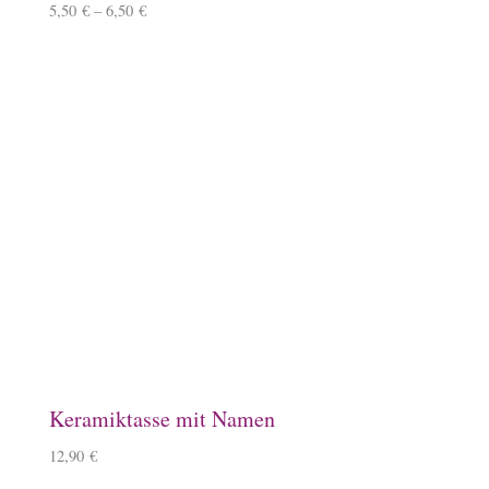
Filztasche, hellgrau
15,50
€