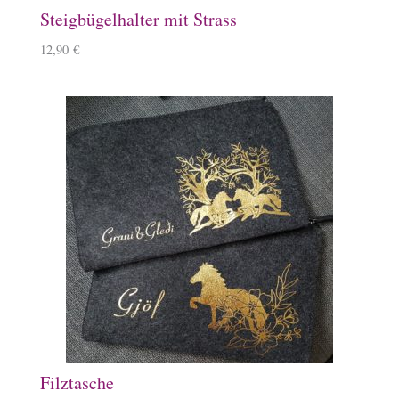
Steigbügelhalter mit Strass
12,90
€
Filztasche