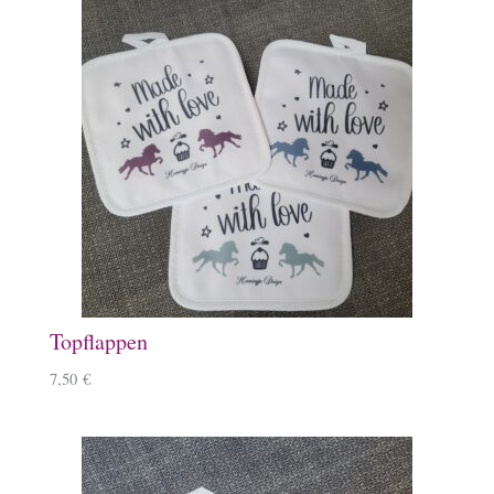
Topflappen
7,50
€