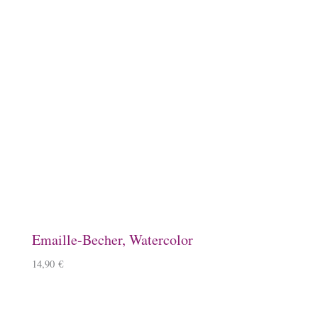
Schlüsselanhänger, Kirschbaumholz
9,90
€
–
11,90
€