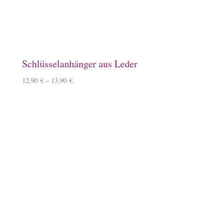
6,50
€
Emaille-Becher, Watercolor
14,90
€