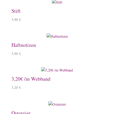
Stift
3,90
€
Haftnotizen
3,90
€
3,20€ /m Webband
3,20
€
Ostereier