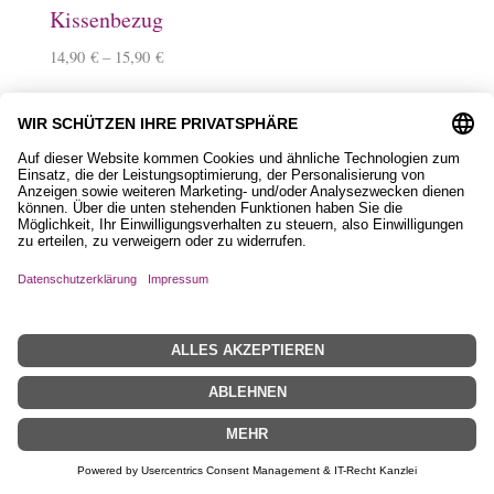
9,90
€
–
10,90
€
Lineale mit Tölter
5,50
€
–
6,50
€