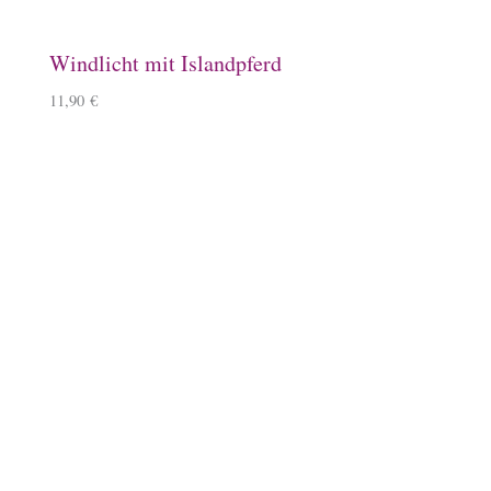
Steigbügelhalter
10,00
€
Schlüsselanhänger, Herz, Kirschbaumholz