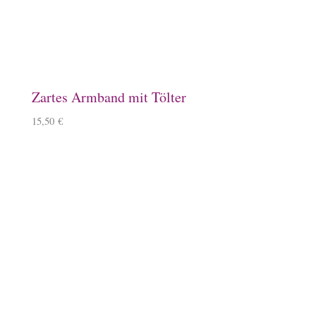
Schlauchschal
12,50
€
–
14,50
€