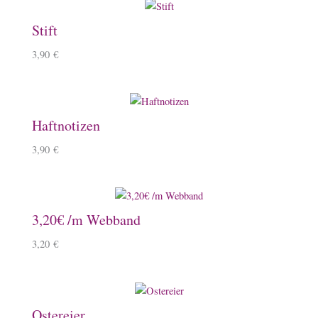
Stift
3,90
€
Haftnotizen
3,90
€
3,20€ /m Webband
3,20
€
Ostereier