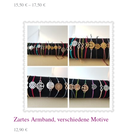
15,50
€
–
17,50
€
Zartes Armband, verschiedene Motive
12,90
€