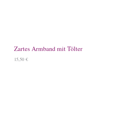
Schlüsselanhänger, Kirschbaumholz
9,90
€
–
11,90
€
Windlicht mit Islandpferd
11,90
€
Kissenbezug
14,90
€
–
15,90
€
Mousepad