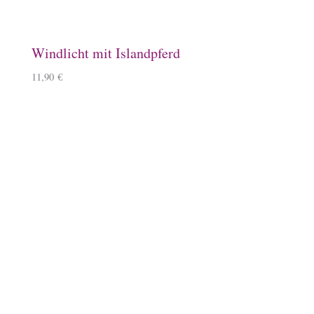
Steigbügelhalter
10,00
€
Schlüsselanhänger, Herz, Kirschbaumholz
9,90
€
–
10,90
€
Lineale mit Tölter
5,50
€
–
6,50
€