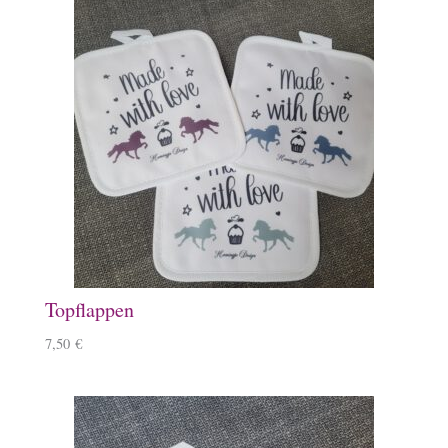
Topflappen
7,50
€