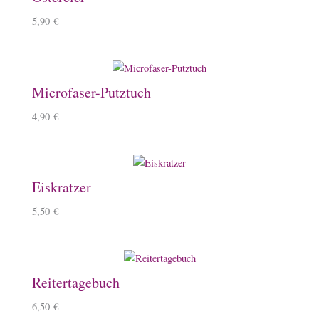
5,90
€
Microfaser-Putztuch
4,90
€
Eiskratzer
5,50
€
Reitertagebuch
6,50
€