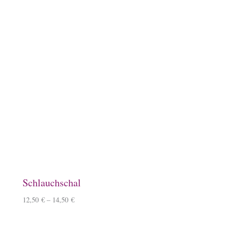
Filztasche, hellgrau
15,50
€