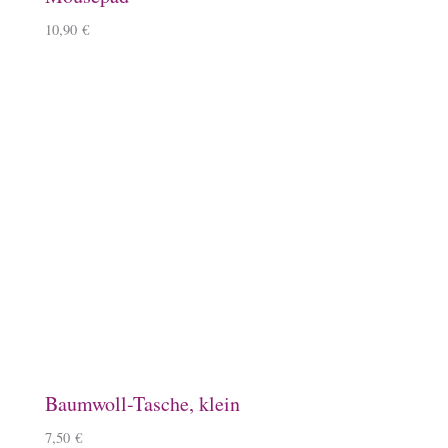
Keramiktasse mit Islandpferd
11,90
€