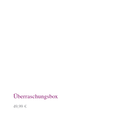
Baumwollbeutel, Ponyhof
9,90
€
Magnet, Equisigned