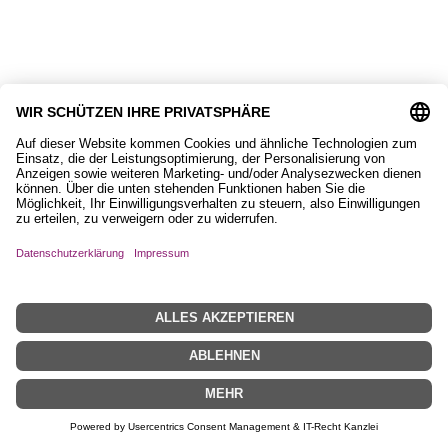
Geschenkkarte mit Islandpferd
2,90
€