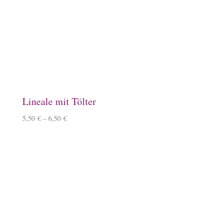
Aufkleber, rund mit Goldprägung
0,50
€