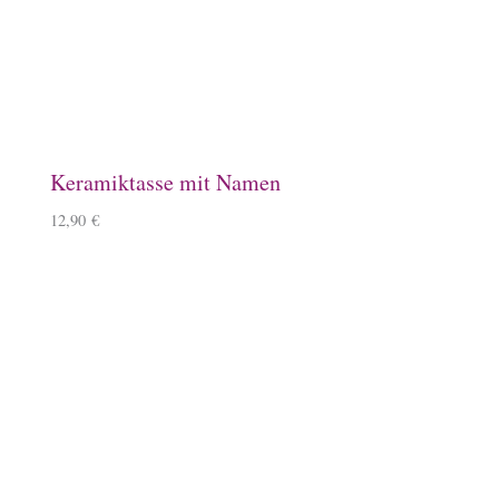
Loop Strickschal mit Islandpferd
20,90
€