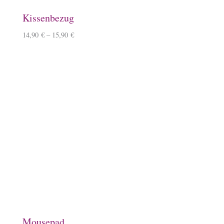
Keramiktasse mit Namen
12,90
€
Keramiktasse, Ponyhof
11,90
€
Emaille-Tasse, Ponyhof
14,90
€
Spardose, Ponykasse
15,90
€