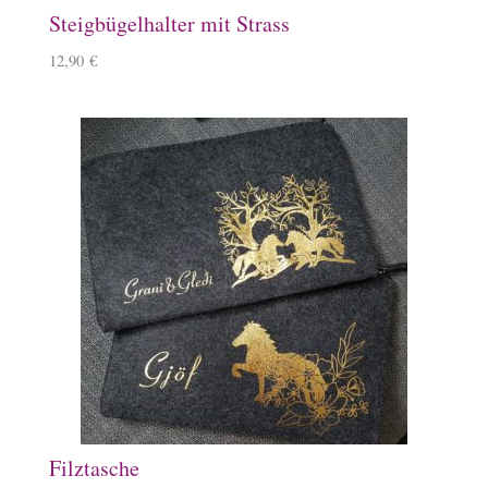
Steigbügelhalter mit Strass
12,90
€
Filztasche