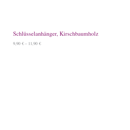
10,90
€
Baumwoll-Tasche, klein
7,50
€
Schlauchschal
12,50
€
–
14,50
€
Überraschungsbox
49,99
€