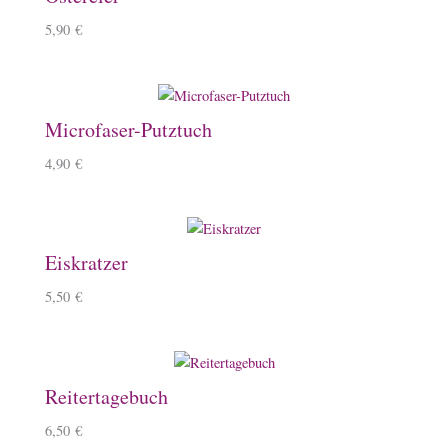
5,90
€
Microfaser-Putztuch
4,90
€
Eiskratzer
5,50
€
Reitertagebuch
6,50
€