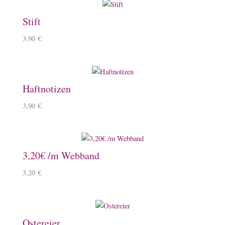
Stift
3,90
€
Haftnotizen
3,90
€
3,20€ /m Webband
3,20
€
Ostereier