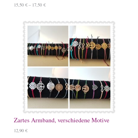
15,50
€
–
17,50
€
Zartes Armband, verschiedene Motive
12,90
€