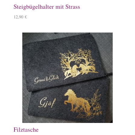
Steigbügelhalter mit Strass
12,90
€
Filztasche