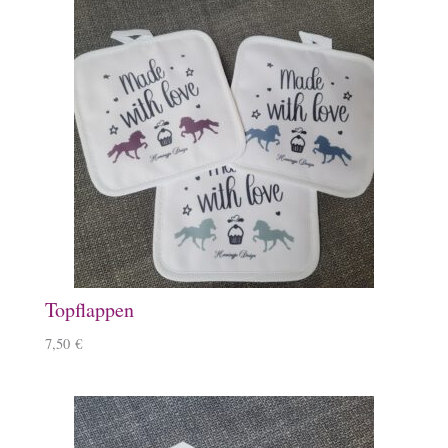
Topflappen
7,50
€