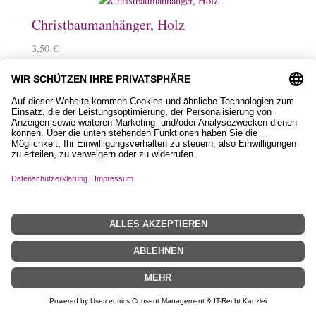
Christbaumanhänger, Holz
3,50
€
Magnet aus Holz
2,50
€
–
3,50
€
Schlüsselanhänger, Holz mit Islandpferd
9,90
€
Filztasche, Love mit Islandpferd