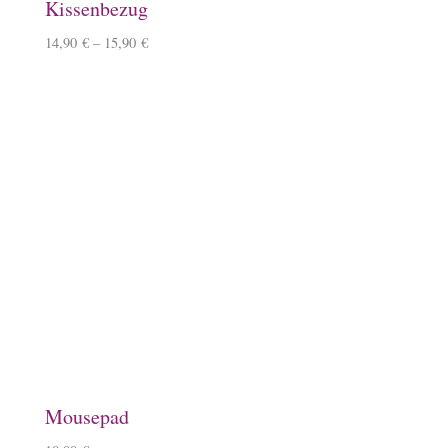
Kissenbezug
14,90
€
–
15,90
€
Mousepad
10,90
€
Baumwoll-Tasche, klein
7,50
€
Schlauchschal
12,50
€
–
14,50
€