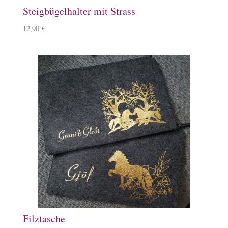
Steigbügelhalter mit Strass
12,90
€
Filztasche