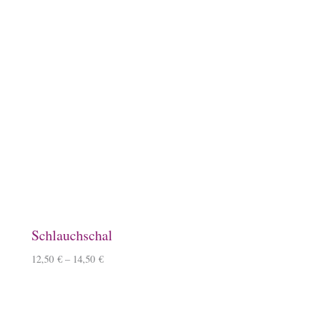
Lineale mit Tölter
5,50
€
–
6,50
€
Keramiktasse mit Namen
12,90
€