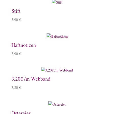
Stift
3,90
€
Haftnotizen
3,90
€
3,20€ /m Webband
3,20
€
Ostereier