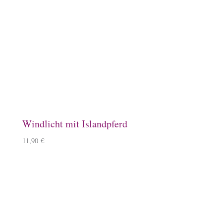
10,90
€
Baumwoll-Tasche, klein
7,50
€
Schlauchschal
12,50
€
–
14,50
€
Überraschungsbox
49,99
€