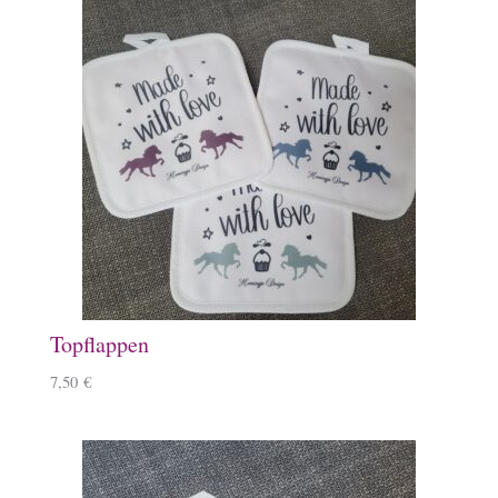
Topflappen
7,50
€