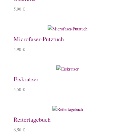
5,90
€
Microfaser-Putztuch
4,90
€
Eiskratzer
5,50
€
Reitertagebuch
6,50
€