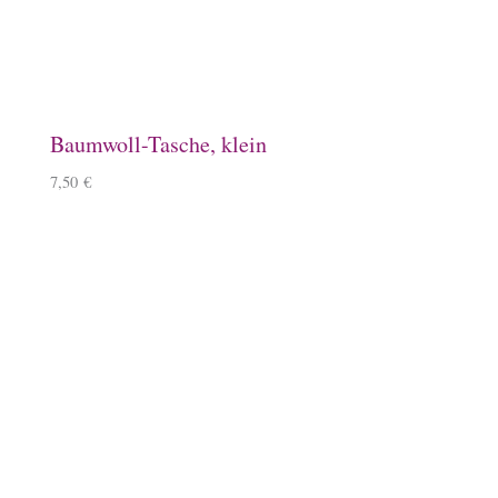
5,50
€
–
6,50
€
Keramiktasse mit Namen
12,90
€