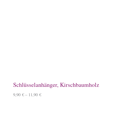
Schlüsselanhänger, Kirschbaumholz
9,90
€
–
11,90
€
Windlicht mit Islandpferd
11,90
€
Kissenbezug
14,90
€
–
15,90
€
Mousepad