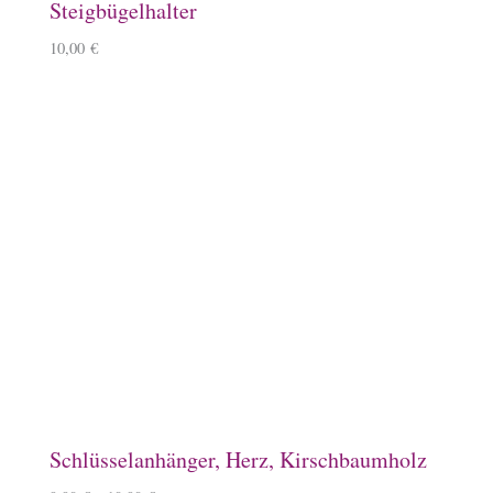
Spardose, Ponykasse
15,90
€