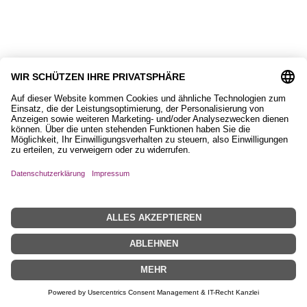
Magnet, Equisigned
8,90
€