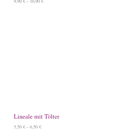
Keramiktasse mit Islandpferd
11,90
€