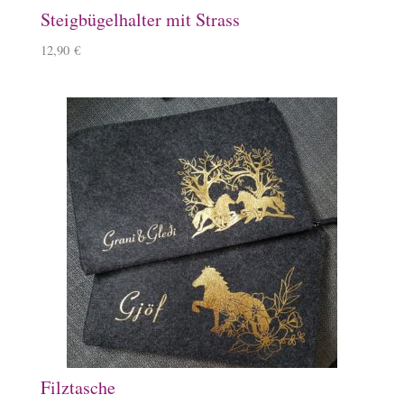
Steigbügelhalter mit Strass
12,90
€
Filztasche