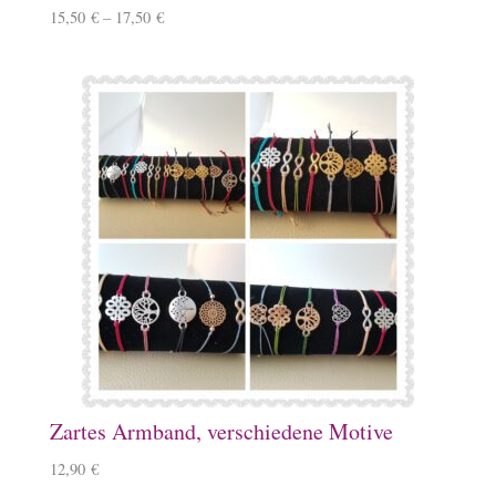
15,50
€
–
17,50
€
Zartes Armband, verschiedene Motive
12,90
€