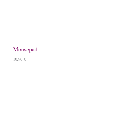
Schlüsselanhänger, Herz, Kirschbaumholz
9,90
€
–
10,90
€
Lineale mit Tölter