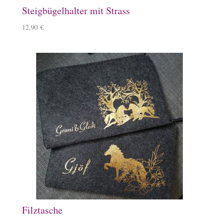
Steigbügelhalter mit Strass
12,90
€
Filztasche