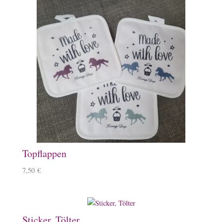
Topflappen
7,50
€
Sticker, Tölter