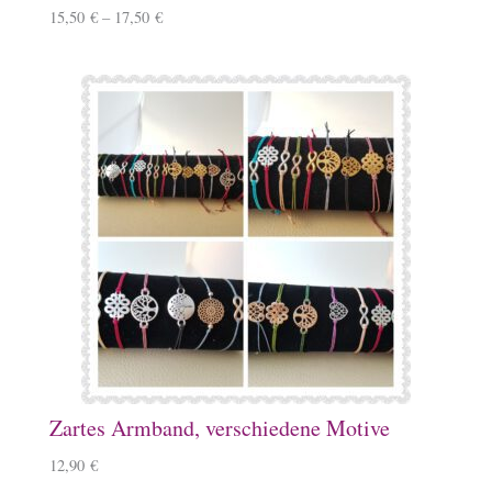
15,50
€
–
17,50
€
Zartes Armband, verschiedene Motive
12,90
€