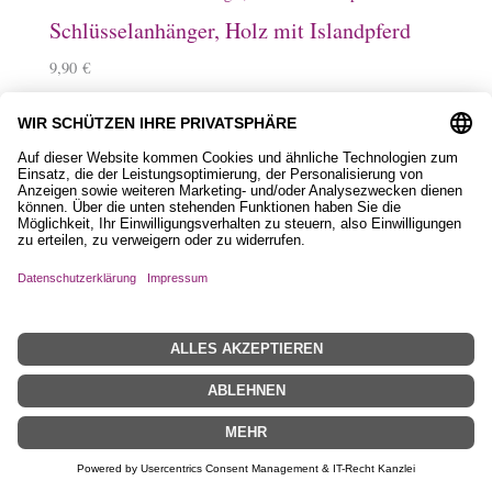
Schlüsselanhänger, Holz mit Islandpferd
9,90
€
Filztasche, Love mit Islandpferd
15,50
€
–
17,50
€
Filztasche, Diamanttölter
15,50
€
–
17,50
€
Schieferanhänger mit Islandpferd