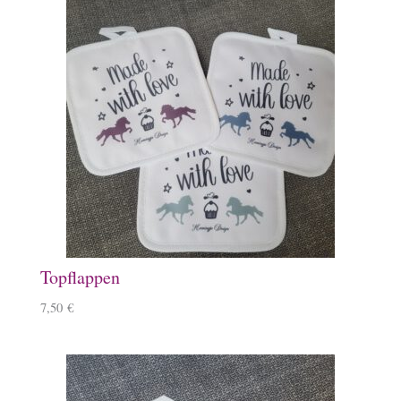
Topflappen
7,50
€