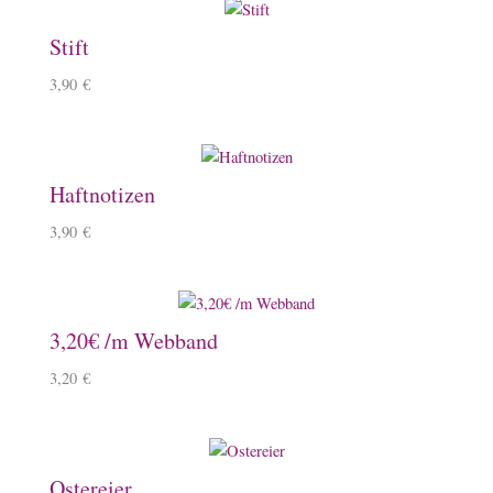
Stift
3,90
€
Haftnotizen
3,90
€
3,20€ /m Webband
3,20
€
Ostereier