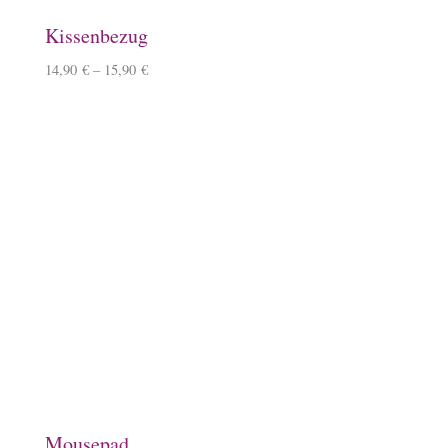
Lineale mit Tölter
5,50
€
–
6,50
€