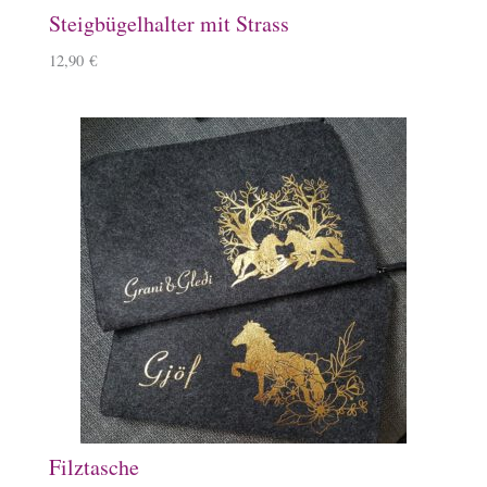
Steigbügelhalter mit Strass
12,90
€
Filztasche