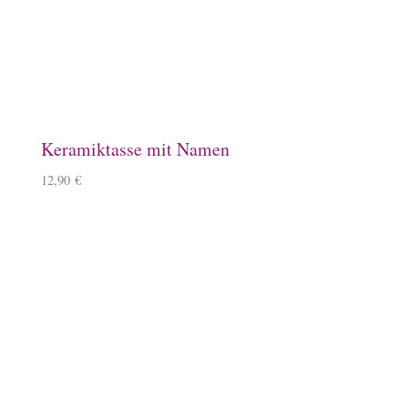
Magnet, Equisigned
8,90
€