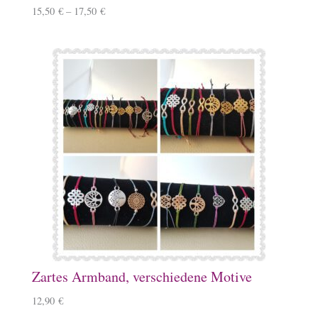
15,50
€
–
17,50
€
Zartes Armband, verschiedene Motive
12,90
€