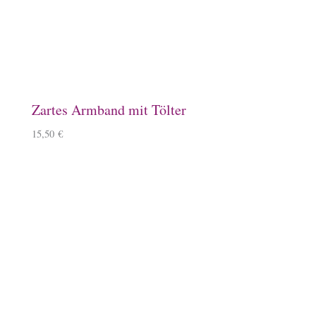
Schlüsselanhänger, Kirschbaumholz
9,90
€
–
11,90
€
Windlicht mit Islandpferd
11,90
€
Kissenbezug
14,90
€
–
15,90
€
Mousepad