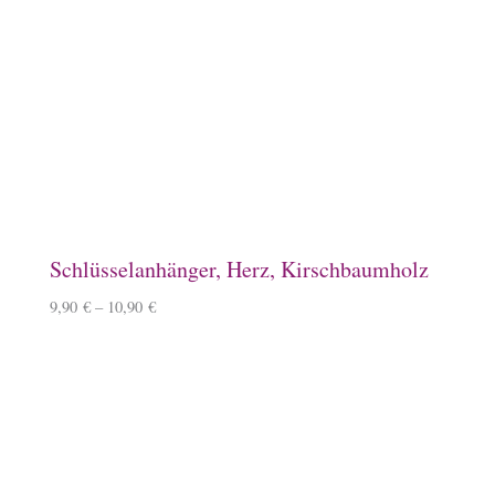
Filztasche, hellgrau
15,50
€