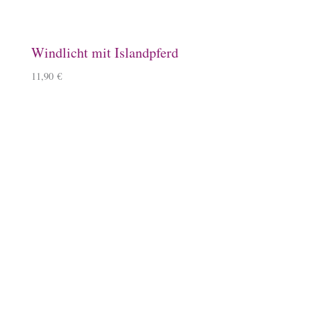
Steigbügelhalter
10,00
€
Schlüsselanhänger, Herz, Kirschbaumholz
9,90
€
–
10,90
€