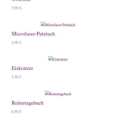
5,90
€
Microfaser-Putztuch
4,90
€
Eiskratzer
5,50
€
Reitertagebuch
6,50
€