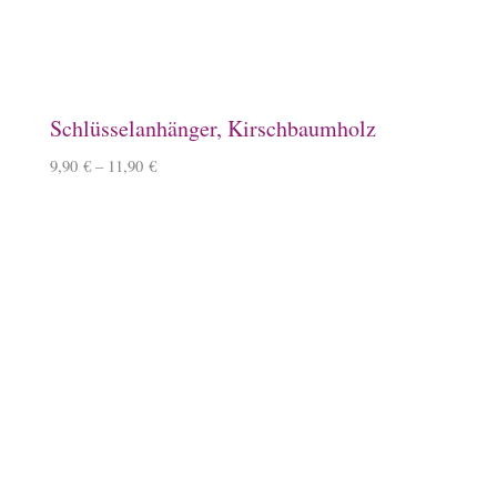
10,90
€
Baumwoll-Tasche, klein
7,50
€
Schlauchschal
12,50
€
–
14,50
€
Überraschungsbox
49,99
€