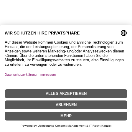
Jutetasche mit Islandpferd
22,90
€