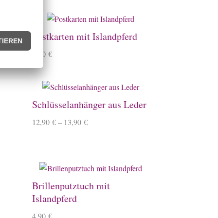
Postkarten mit Islandpferd
1,90
€
Schlüsselanhänger aus Leder
12,90
€
–
13,90
€
Brillenputztuch mit
Islandpferd
4,90
€