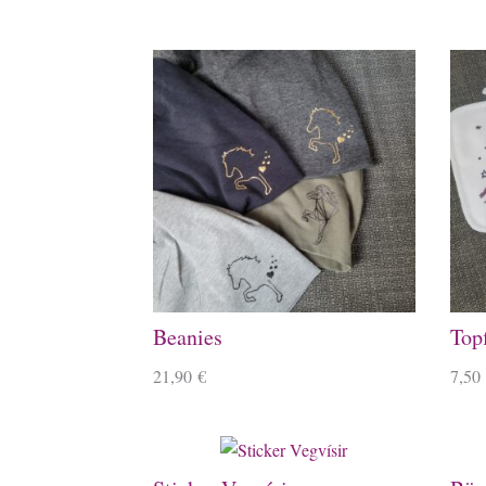
Beanies
Top
21,90
€
7,50