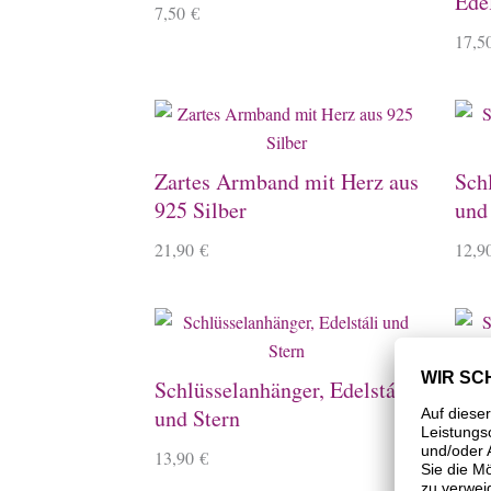
Ede
7,50
€
17,5
Zartes Armband mit Herz aus
Sch
925 Silber
und
21,90
€
12,9
Schlüsselanhänger, Edelstáli
Schl
und Stern
und
13,90
€
13,9