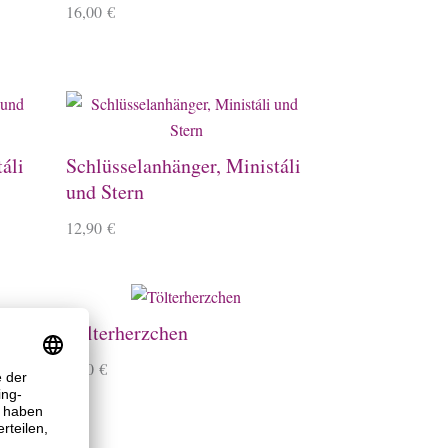
16,00
€
áli
Schlüsselanhänger, Ministáli
und Stern
12,90
€
Tölterherzchen
2,90
€