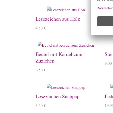
Lesezeichen aus Holz
Ste
4,50
€
4,10
Beutel mit Kordel zum
Ste
Zuziehen
9,00
6,50
€
Lesezeichen Snappap
Fed
3,50
€
19,9