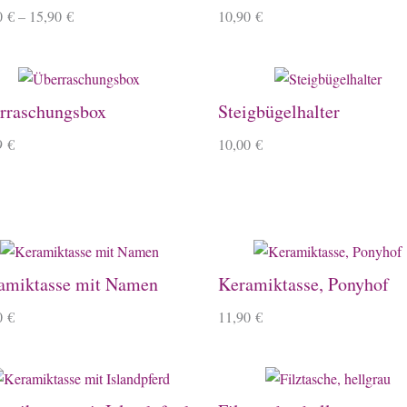
0
€
–
15,90
€
10,90
€
rraschungsbox
Steigbügelhalter
9
€
10,00
€
amiktasse mit Namen
Keramiktasse, Ponyhof
0
€
11,90
€