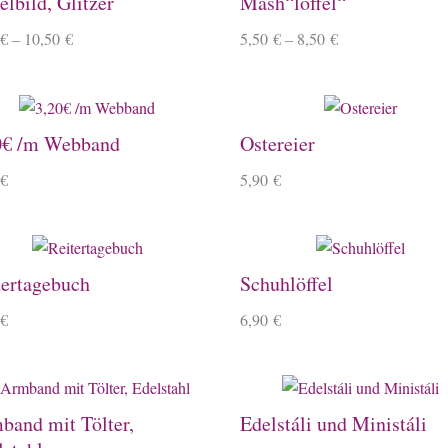
lbild, Glitzer
Mash“löffel“
€
–
10,50
€
5,50
€
–
8,50
€
0€ /m Webband
Ostereier
€
5,90
€
tertagebuch
Schuhlöffel
€
6,90
€
band mit Tölter,
Edelstáli und Ministáli