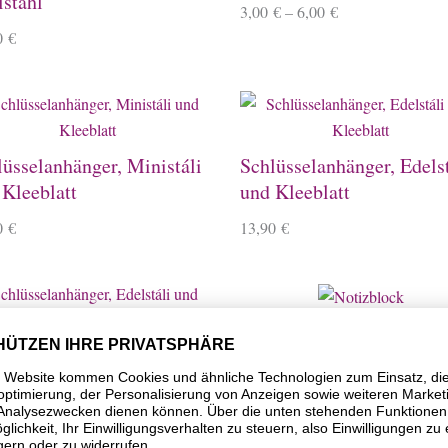
lstahl
3,00
€
–
6,00
€
0
€
lüsselanhänger, Ministáli
Schlüsselanhänger, Edelst
 Kleeblatt
und Kleeblatt
0
€
13,90
€
Notizblock
üsselanhänger, Edelstáli
3,90
€
 Herz
0
€