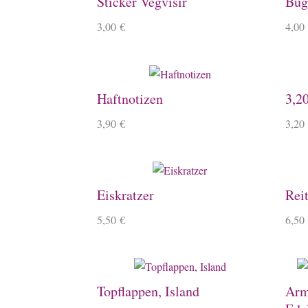
Sticker Vegvísir
Büge
3,00
€
4,00
Haftnotizen
3,2
3,90
€
3,20
Eiskratzer
Rei
5,50
€
6,50
Topflappen, Island
Arm