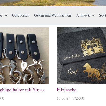
as
Geldbörsen
Ostern und Weihnachten
Schmuck
Soc
gbügelhalter mit Strass
Filztasche
0
€
15,50
€
–
17,50
€