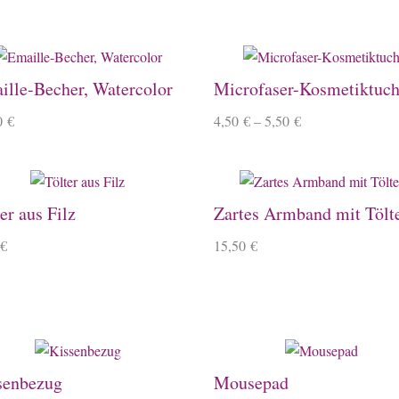
ille-Becher, Watercolor
Microfaser-Kosmetiktuc
0
€
4,50
€
–
5,50
€
er aus Filz
Zartes Armband mit Tölt
€
15,50
€
senbezug
Mousepad