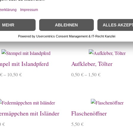
mpel Mini
Büroklammern
€
2,50
€
–
8,50
€
mpel mit Islandpferd
Aufkleber, Tölter
€
–
10,50
€
0,50
€
–
1,50
€
ermäppchen mit Isländer
Flaschenöffner
0
€
5,50
€