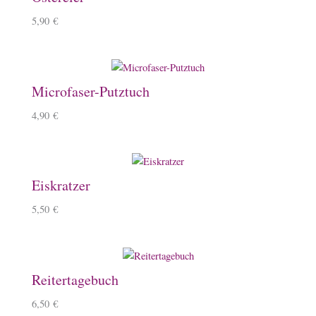
5,90
€
Microfaser-Putztuch
4,90
€
Eiskratzer
5,50
€
Reitertagebuch
6,50
€