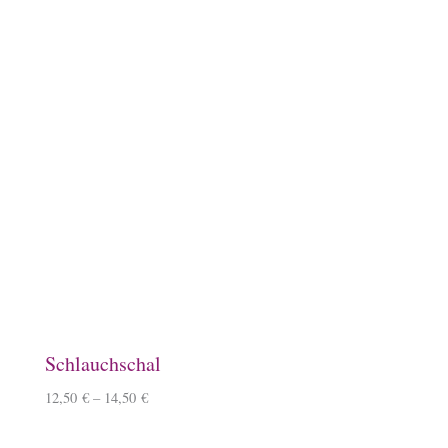
Keramiktasse mit Namen
12,90
€