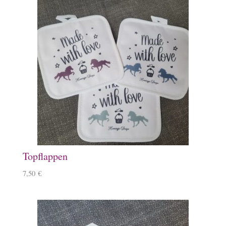
Topflappen
7,50
€