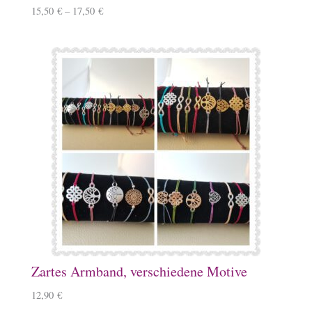
15,50
€
–
17,50
€
Zartes Armband, verschiedene Motive
12,90
€