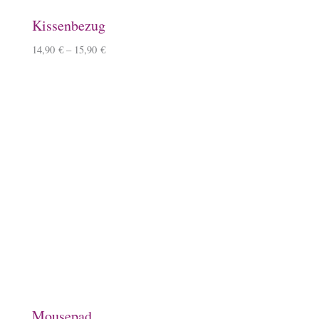
Schlüsselanhänger, Herz, Kirschbaumholz
9,90
€
–
10,90
€