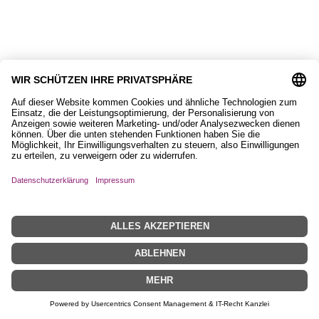
9,90
€
Magnet, Equisigned
8,90
€