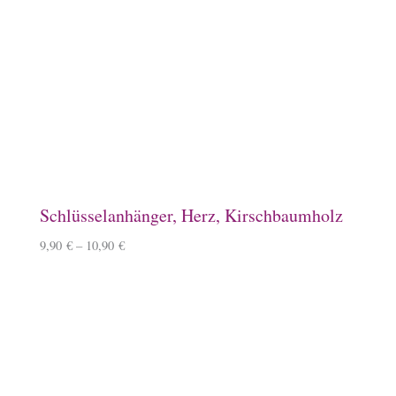
Spardose, Ponykasse
15,90
€