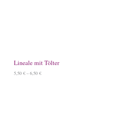
Keramiktasse mit Islandpferd
11,90
€