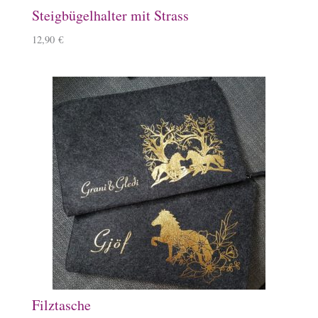
Steigbügelhalter mit Strass
12,90
€
Filztasche