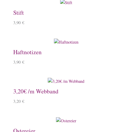
Stift
3,90
€
Haftnotizen
3,90
€
3,20€ /m Webband
3,20
€
Ostereier