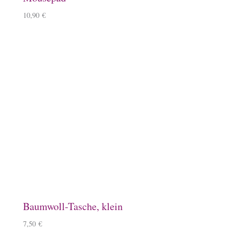
Lineale mit Tölter
5,50
€
–
6,50
€