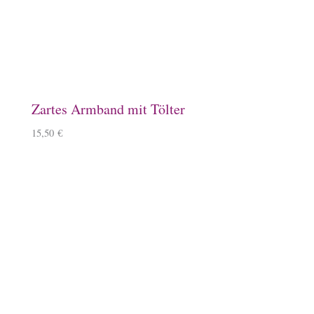
Schlüsselanhänger, Kirschbaumholz
9,90
€
–
11,90
€
Windlicht mit Islandpferd
11,90
€
Kissenbezug
14,90
€
–
15,90
€
Mousepad