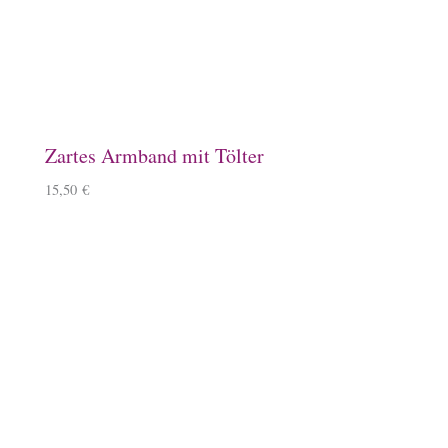
Schlüsselanhänger, Kirschbaumholz
9,90
€
–
11,90
€
Windlicht mit Islandpferd
11,90
€
Kissenbezug
14,90
€
–
15,90
€
Mousepad