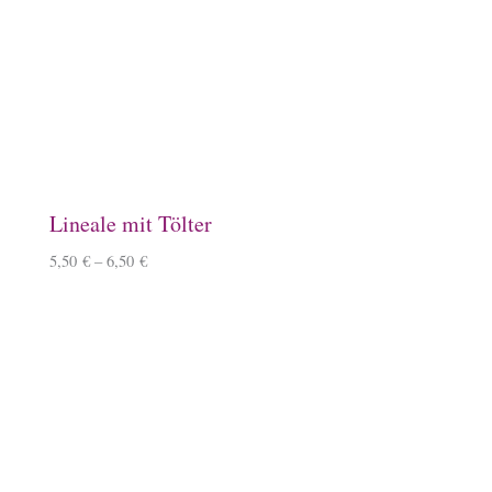
Aufkleber, rund mit Goldprägung
0,50
€