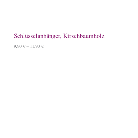
10,90
€
Baumwoll-Tasche, klein
7,50
€
Schlauchschal
12,50
€
–
14,50
€
Überraschungsbox
49,99
€