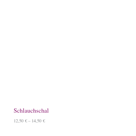
Filztasche, hellgrau
15,50
€