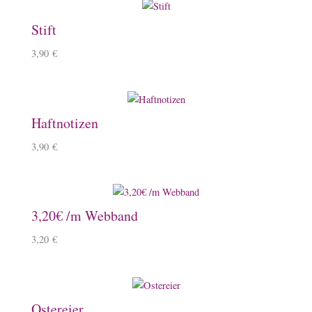
Stift
3,90
€
Haftnotizen
3,90
€
3,20€ /m Webband
3,20
€
Ostereier