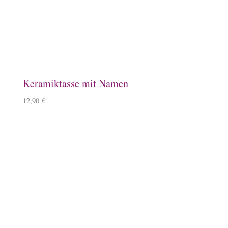
Loop Strickschal mit Islandpferd
20,90
€