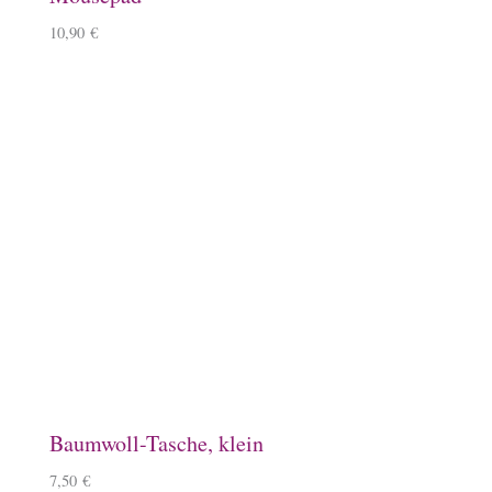
Keramiktasse mit Islandpferd
11,90
€