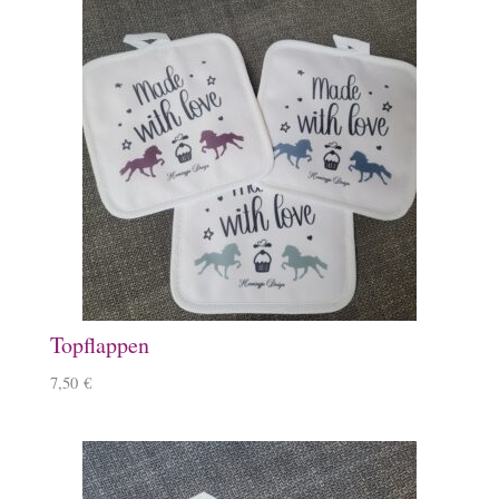
Topflappen
7,50
€