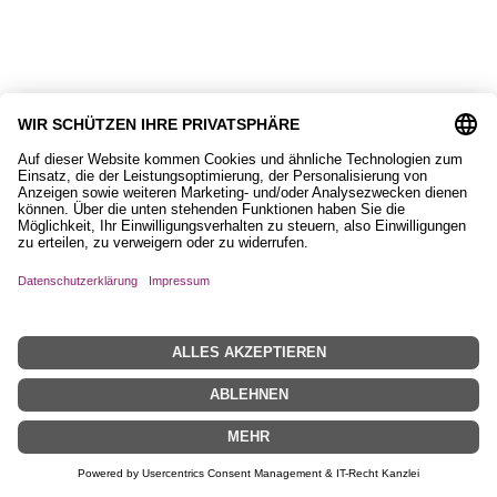
Geschenkkarte mit Islandpferd
2,90
€