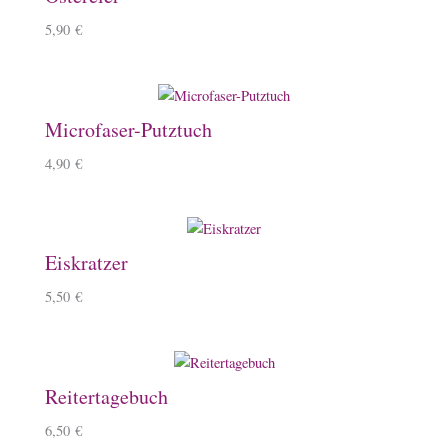
5,90
€
Microfaser-Putztuch
4,90
€
Eiskratzer
5,50
€
Reitertagebuch
6,50
€