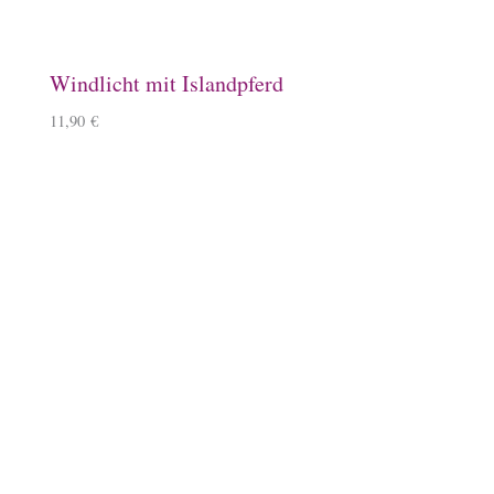
Steigbügelhalter
10,00
€
Schlüsselanhänger, Herz, Kirschbaumholz
9,90
€
–
10,90
€
Lineale mit Tölter
5,50
€
–
6,50
€