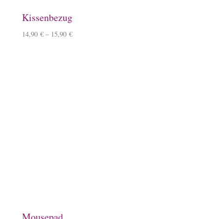
Keramiktasse mit Namen
12,90
€
Keramiktasse, Ponyhof
11,90
€
Emaille-Tasse, Ponyhof
14,90
€
Spardose, Ponykasse
15,90
€