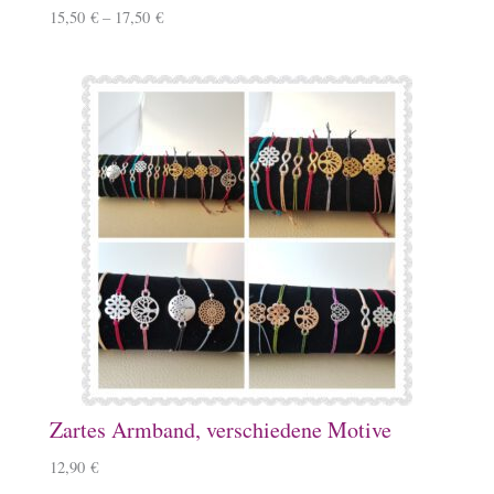
15,50
€
–
17,50
€
Zartes Armband, verschiedene Motive
12,90
€