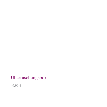
Baumwollbeutel, Ponyhof
9,90
€
Magnet, Equisigned