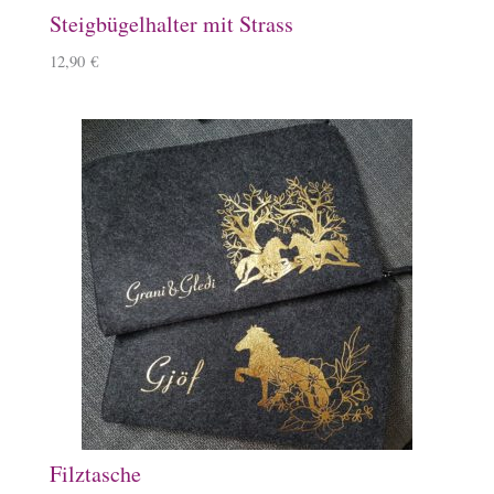
Steigbügelhalter mit Strass
12,90
€
Filztasche