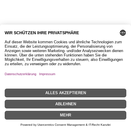
9,90
€
Magnet, Equisigned
8,90
€