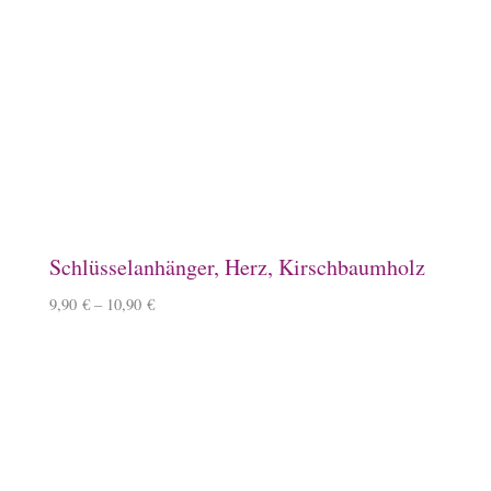
Spardose, Ponykasse
15,90
€