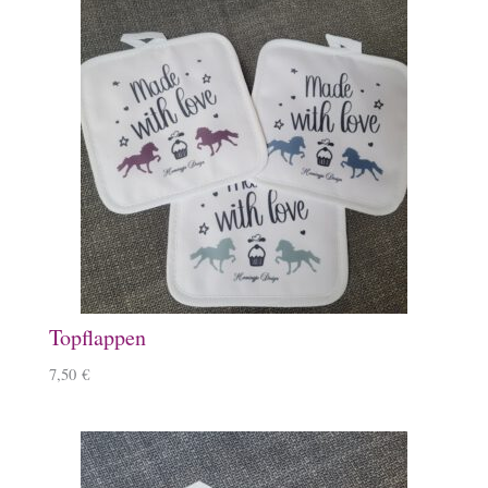
Topflappen
7,50
€