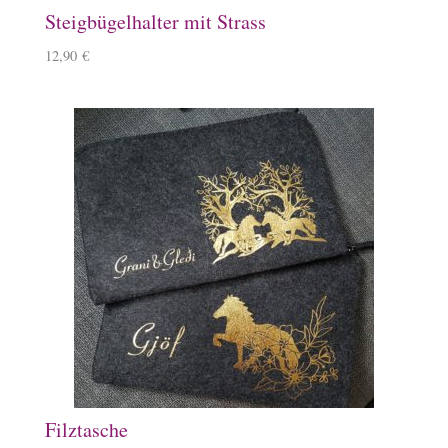
Steigbügelhalter mit Strass
12,90
€
Filztasche