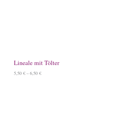
Keramiktasse mit Islandpferd
11,90
€