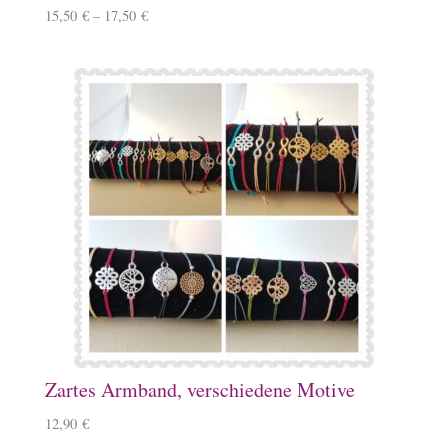
15,50
€
–
17,50
€
Zartes Armband, verschiedene Motive
12,90
€