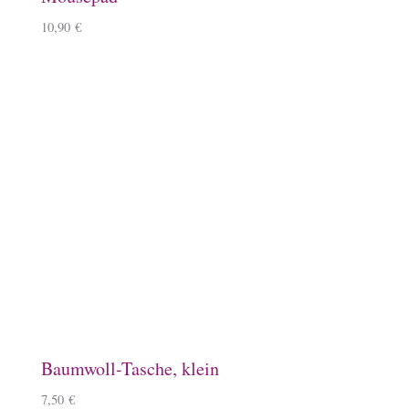
Lineale mit Tölter
5,50
€
–
6,50
€