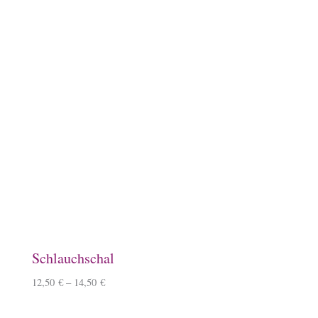
Keramiktasse mit Namen
12,90
€