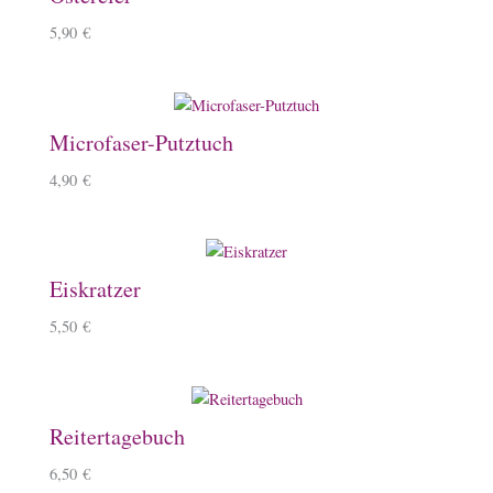
5,90
€
Microfaser-Putztuch
4,90
€
Eiskratzer
5,50
€
Reitertagebuch
6,50
€