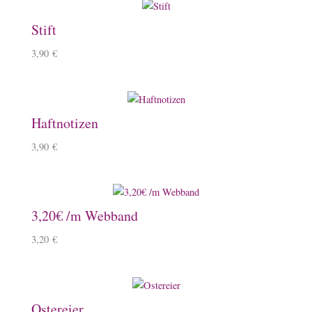
Stift
3,90
€
Haftnotizen
3,90
€
3,20€ /m Webband
3,20
€
Ostereier