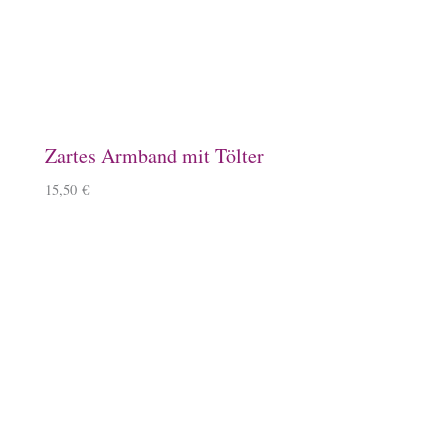
Schlüsselanhänger, Kirschbaumholz
9,90
€
–
11,90
€
Windlicht mit Islandpferd
11,90
€
Kissenbezug
14,90
€
–
15,90
€
Mousepad