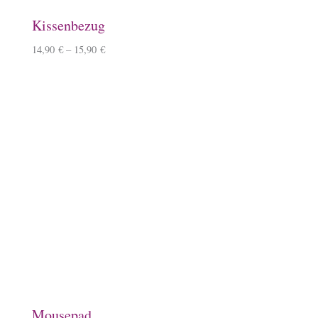
Schlüsselanhänger, Herz, Kirschbaumholz
9,90
€
–
10,90
€