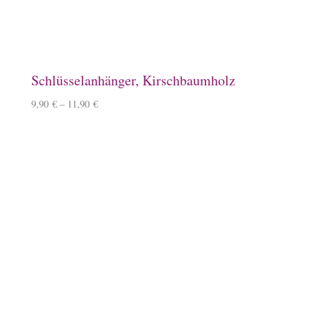
10,90
€
Baumwoll-Tasche, klein
7,50
€
Schlauchschal
12,50
€
–
14,50
€
Überraschungsbox
49,99
€