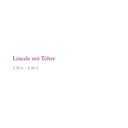
Keramiktasse mit Islandpferd
11,90
€