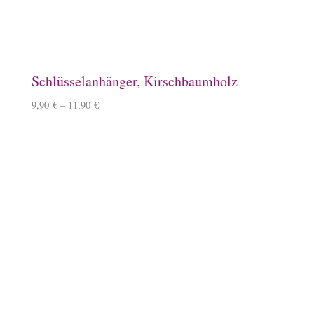
10,90
€
Baumwoll-Tasche, klein
7,50
€
Schlauchschal
12,50
€
–
14,50
€
Überraschungsbox
49,99
€