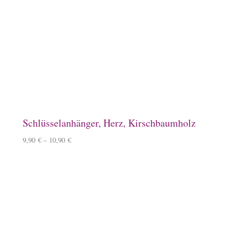
Spardose, Ponykasse
15,90
€