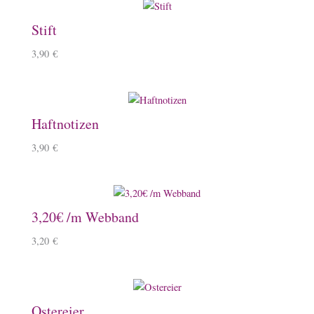
Stift
3,90
€
Haftnotizen
3,90
€
3,20€ /m Webband
3,20
€
Ostereier