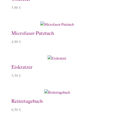
5,90
€
Microfaser-Putztuch
4,90
€
Eiskratzer
5,50
€
Reitertagebuch
6,50
€