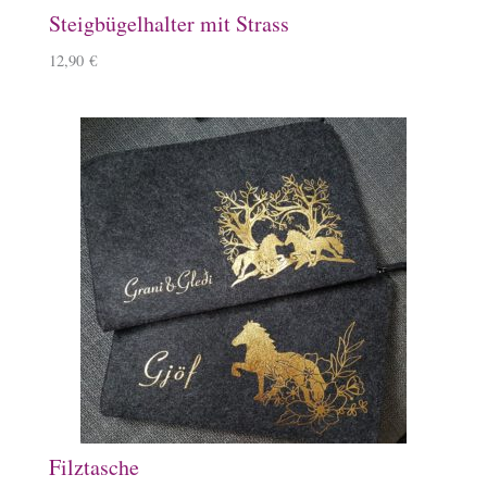
Steigbügelhalter mit Strass
12,90
€
Filztasche