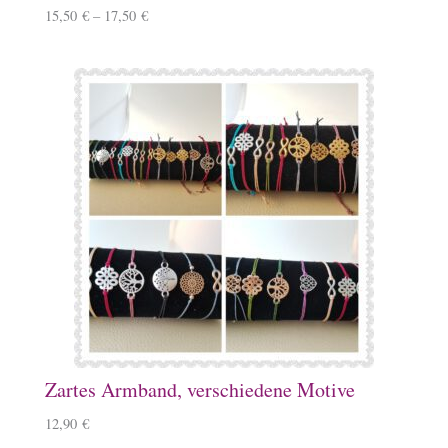
15,50
€
–
17,50
€
Zartes Armband, verschiedene Motive
12,90
€