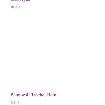
Lineale mit Tölter
5,50
€
–
6,50
€