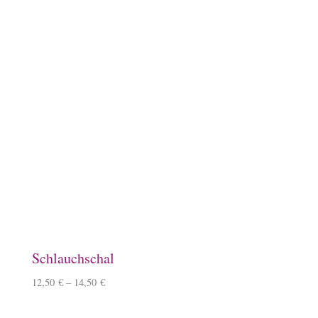
Keramiktasse mit Namen
12,90
€