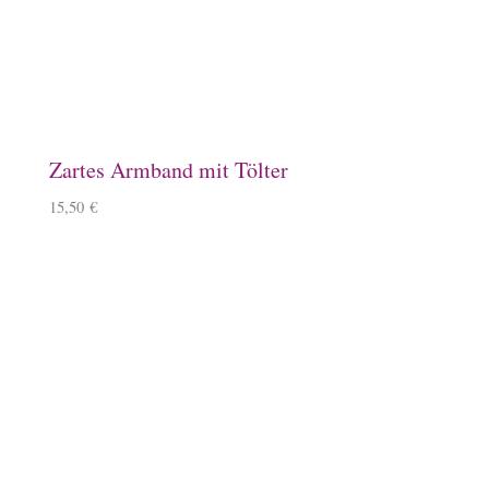
Schlüsselanhänger, Kirschbaumholz
9,90
€
–
11,90
€
Windlicht mit Islandpferd
11,90
€
Kissenbezug
14,90
€
–
15,90
€
Mousepad