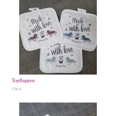
Topflappen
7,50
€