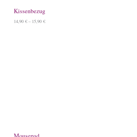
Schlüsselanhänger, Herz, Kirschbaumholz
9,90
€
–
10,90
€