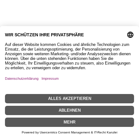
9,90
€
Magnet, Equisigned
8,90
€