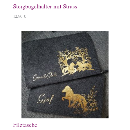
Steigbügelhalter mit Strass
12,90
€
Filztasche