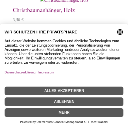
Christbaumanhänger, Holz
3,50
€
Magnet aus Holz
2,50
€
–
3,50
€
Schlüsselanhänger, Holz mit Islandpferd
9,90
€
Filztasche, Love mit Islandpferd