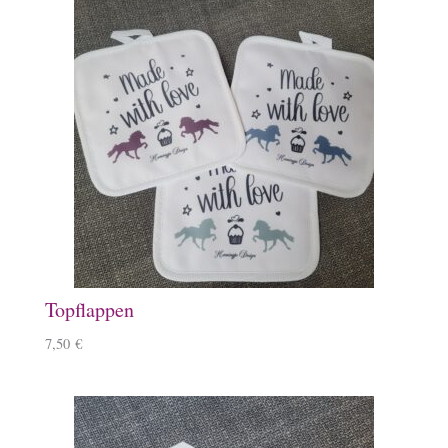
Topflappen
7,50
€