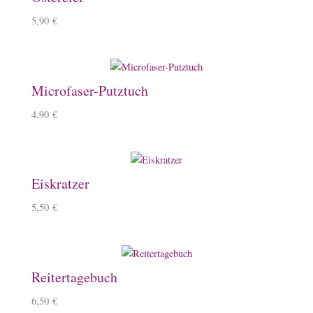
5,90
€
Microfaser-Putztuch
4,90
€
Eiskratzer
5,50
€
Reitertagebuch
6,50
€