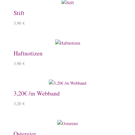
Stift
3,90
€
Haftnotizen
3,90
€
3,20€ /m Webband
3,20
€
Ostereier