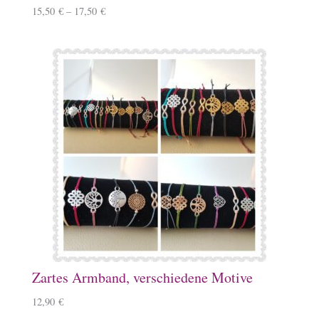
15,50
€
–
17,50
€
Zartes Armband, verschiedene Motive
12,90
€