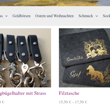
as
Geldbörsen
Ostern und Weihnachten
Schmuck
Soc
gbügelhalter mit Strass
Filztasche
0
€
15,50
€
–
17,50
€