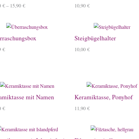
0
€
–
15,90
€
10,90
€
rraschungsbox
Steigbügelhalter
9
€
10,00
€
amiktasse mit Namen
Keramiktasse, Ponyhof
0
€
11,90
€