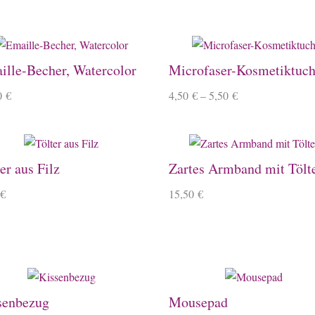
ille-Becher, Watercolor
Microfaser-Kosmetiktuc
0
€
4,50
€
–
5,50
€
er aus Filz
Zartes Armband mit Tölt
€
15,50
€
senbezug
Mousepad