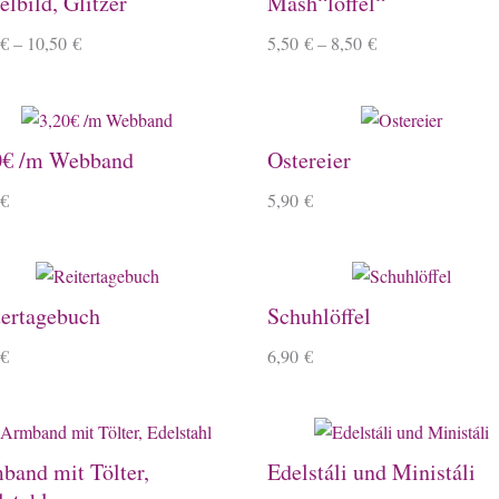
lbild, Glitzer
Mash“löffel“
€
–
10,50
€
5,50
€
–
8,50
€
0€ /m Webband
Ostereier
€
5,90
€
tertagebuch
Schuhlöffel
€
6,90
€
band mit Tölter,
Edelstáli und Ministáli