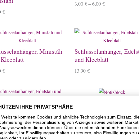
lstahl
3,00
€
–
6,00
€
0
€
lüsselanhänger, Ministáli
Schlüsselanhänger, Edelst
 Kleeblatt
und Kleeblatt
0
€
13,90
€
Notizblock
üsselanhänger, Edelstáli
3,90
€
 Herz
0
€