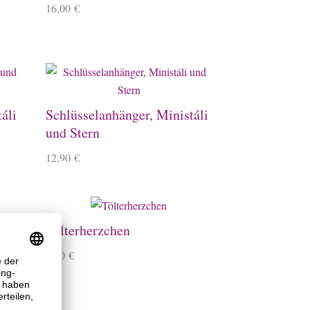
16,00
€
áli
Schlüsselanhänger, Ministáli
und Stern
12,90
€
Tölterherzchen
2,90
€