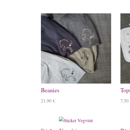
Beanies
Top
21,90
€
7,50