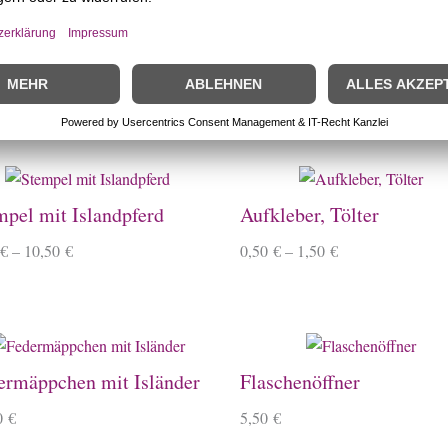
mpel Mini
Büroklammern
€
2,50
€
–
8,50
€
mpel mit Islandpferd
Aufkleber, Tölter
€
–
10,50
€
0,50
€
–
1,50
€
ermäppchen mit Isländer
Flaschenöffner
0
€
5,50
€