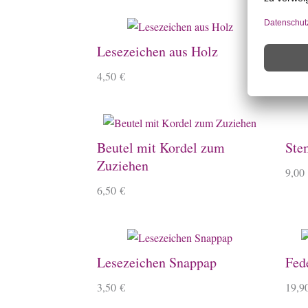
Lesezeichen aus Holz
Ste
4,50
€
4,10
Beutel mit Kordel zum
Ste
Zuziehen
9,00
6,50
€
Lesezeichen Snappap
Fed
3,50
€
19,9