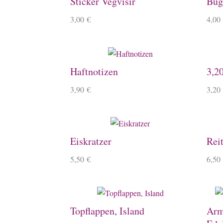
Sticker Vegvísir
Büge
3,00
€
4,00
Haftnotizen
3,2
3,90
€
3,20
Eiskratzer
Rei
5,50
€
6,50
Topflappen, Island
Arm