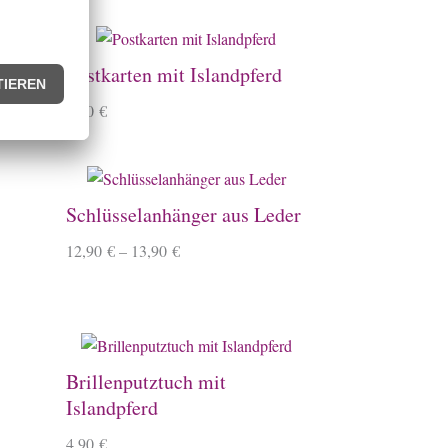
Postkarten mit Islandpferd
1,90
€
Schlüsselanhänger aus Leder
12,90
€
–
13,90
€
Brillenputztuch mit
Islandpferd
4,90
€