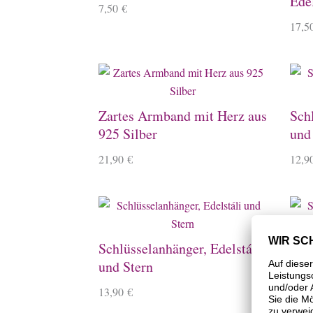
Ede
7,50
€
17,5
Zartes Armband mit Herz aus
Sch
925 Silber
und
21,90
€
12,9
Schlüsselanhänger, Edelstáli
Schl
und Stern
und
13,90
€
13,9