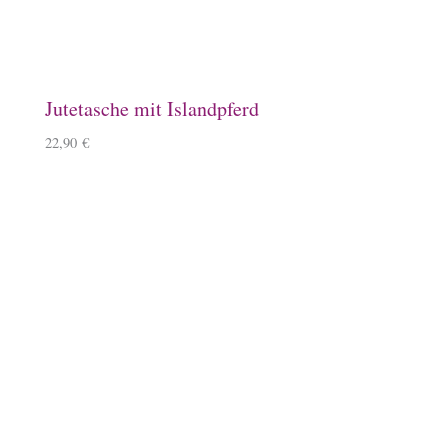
Magnet aus Glas mit Islandpferd
4,90
€
Bundle-Tasse, Unique Animal Art
11,90
€
Keramiktasse mit Islandpferdeherde
11,90
€