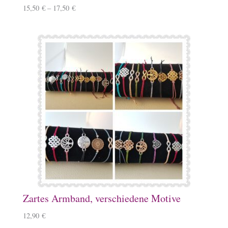
15,50
€
–
17,50
€
Zartes Armband, verschiedene Motive
12,90
€