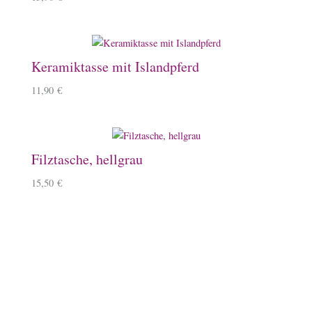
Keramiktasse mit Islandpferd
11,90
€
Filztasche, hellgrau
15,50
€
Baumwollbeutel, Ponyhof
9,90
€