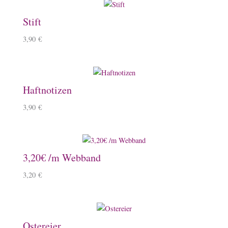
Stift
3,90
€
Haftnotizen
3,90
€
3,20€ /m Webband
3,20
€
Ostereier