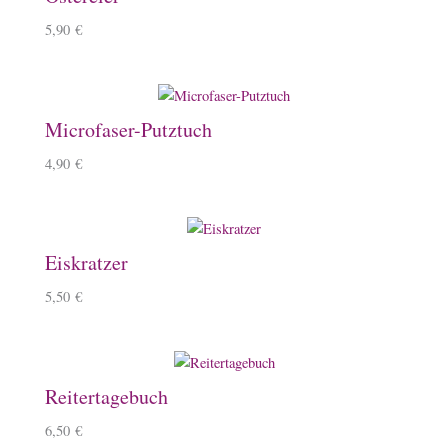
5,90
€
Microfaser-Putztuch
4,90
€
Eiskratzer
5,50
€
Reitertagebuch
6,50
€