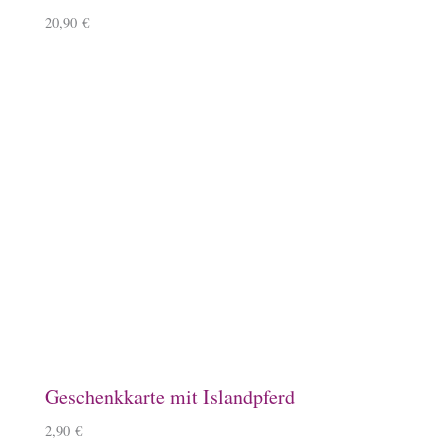
Emaille-Tasse mit Namen
14,90
€
–
16,90
€