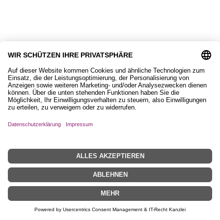
Emailletasse, Glück
14,90
€