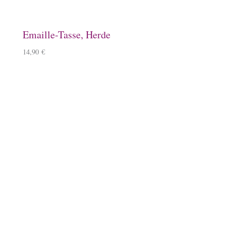
Kissenbezug, Islandpferdeherde
14,90
€
Socken mit Islandpferd
12,90
€
Tischset mit Islandpferd
6,50
€
Lanyard mit Islandpferd