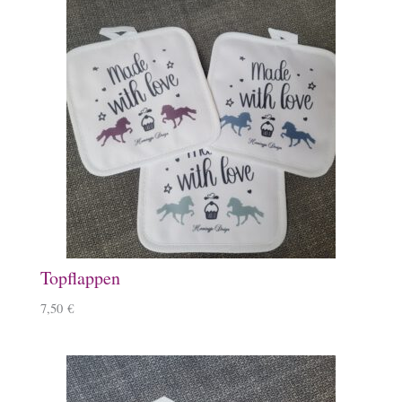
Topflappen
7,50
€