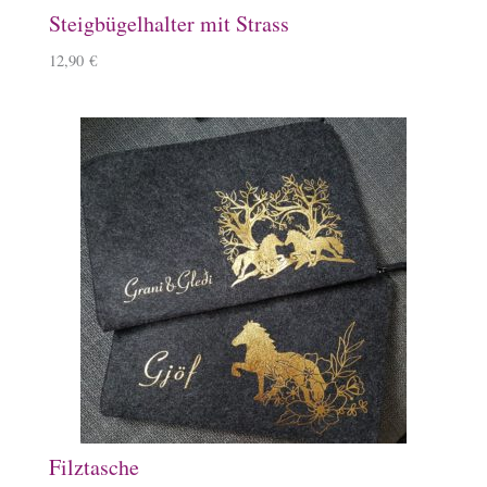
Steigbügelhalter mit Strass
12,90
€
Filztasche