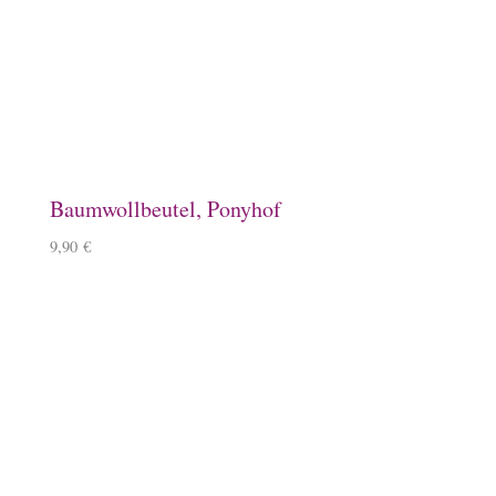
Magnet, Equisigned
8,90
€
Jutetasche mit Islandpferd
22,90
€
Emaille-Tasse, Herde
14,90
€