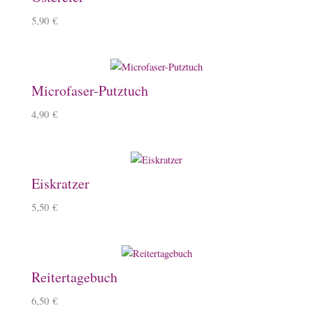
5,90
€
Microfaser-Putztuch
4,90
€
Eiskratzer
5,50
€
Reitertagebuch
6,50
€