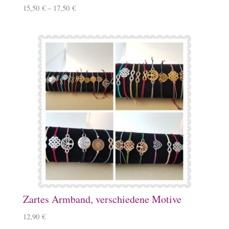
15,50
€
–
17,50
€
Zartes Armband, verschiedene Motive
12,90
€