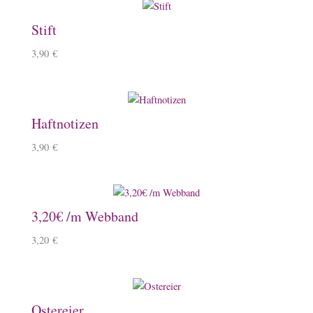
Stift
3,90
€
Haftnotizen
3,90
€
3,20€ /m Webband
3,20
€
Ostereier