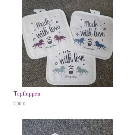
Topflappen
7,50
€