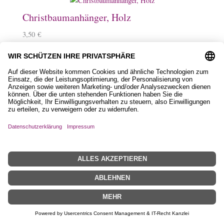
Christbaumanhänger, Holz
3,50
€
Magnet aus Holz
2,50
€
–
3,50
€
Schlüsselanhänger, Holz mit Islandpferd
9,90
€
Filztasche, Love mit Islandpferd