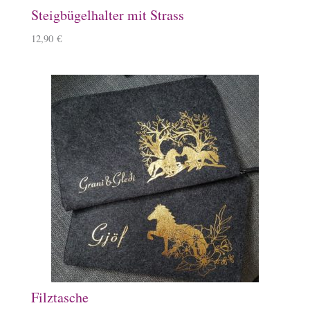
Steigbügelhalter mit Strass
12,90
€
Filztasche