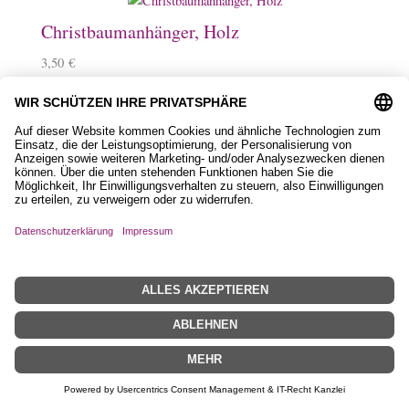
Christbaumanhänger, Holz
3,50
€
Magnet aus Holz
2,50
€
–
3,50
€
Schlüsselanhänger, Holz mit Islandpferd
9,90
€
Filztasche, Love mit Islandpferd