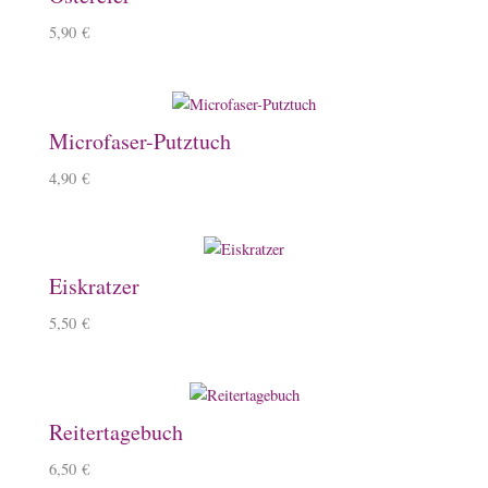
5,90
€
Microfaser-Putztuch
4,90
€
Eiskratzer
5,50
€
Reitertagebuch
6,50
€