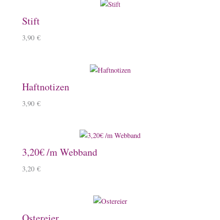
Stift
3,90
€
Haftnotizen
3,90
€
3,20€ /m Webband
3,20
€
Ostereier