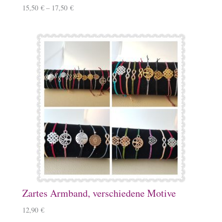
15,50
€
–
17,50
€
Zartes Armband, verschiedene Motive
12,90
€