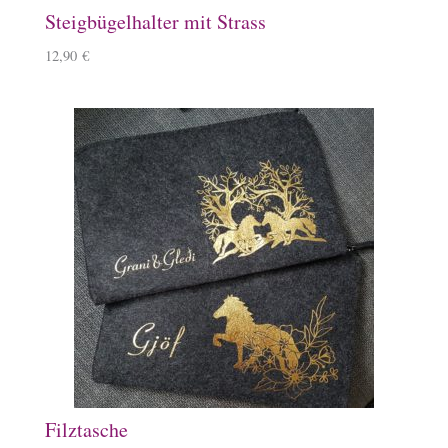
Steigbügelhalter mit Strass
12,90
€
Filztasche