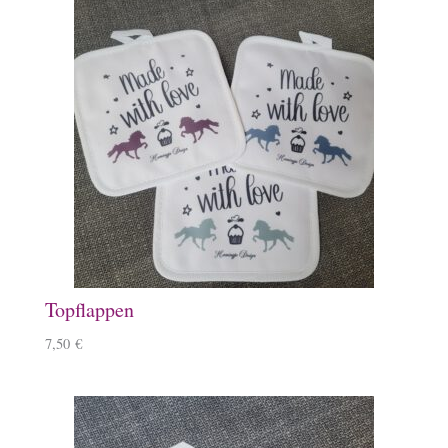
Topflappen
7,50
€