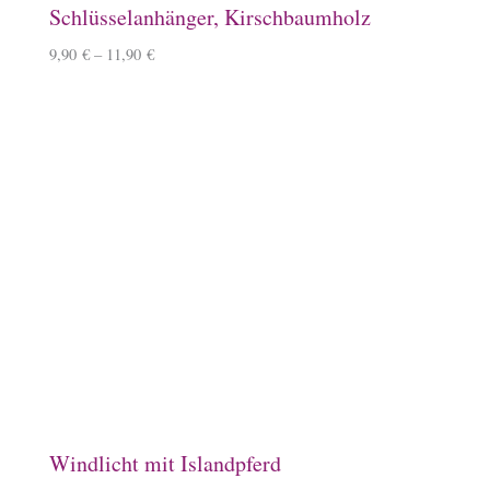
Schlüsselanhänger, Kirschbaumholz
9,90
€
–
11,90
€
Windlicht mit Islandpferd
11,90
€
Kissenbezug
14,90
€
–
15,90
€
Mousepad