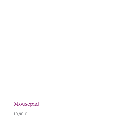
Steigbügelhalter
10,00
€
Schlüsselanhänger, Herz, Kirschbaumholz
9,90
€
–
10,90
€