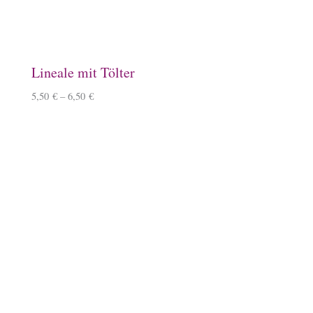
Filztasche, hellgrau
15,50
€