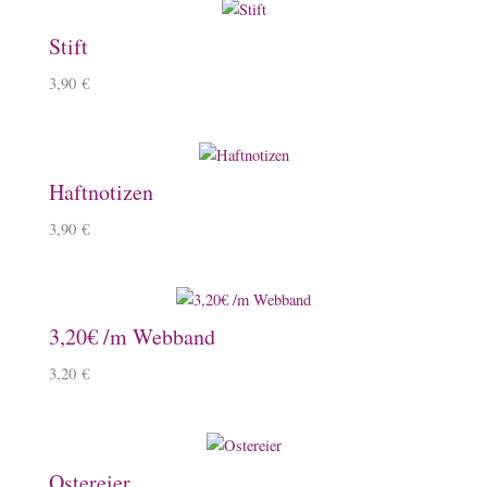
Stift
3,90
€
Haftnotizen
3,90
€
3,20€ /m Webband
3,20
€
Ostereier