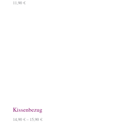
10,90
€
Baumwoll-Tasche, klein
7,50
€
Schlauchschal
12,50
€
–
14,50
€
Überraschungsbox
49,99
€