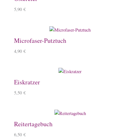
5,90
€
Microfaser-Putztuch
4,90
€
Eiskratzer
5,50
€
Reitertagebuch
6,50
€