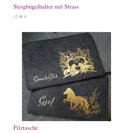
Steigbügelhalter mit Strass
12,90
€
Filztasche