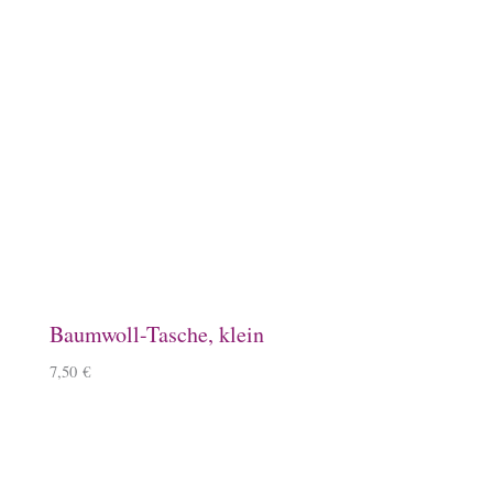
Lineale mit Tölter
5,50
€
–
6,50
€