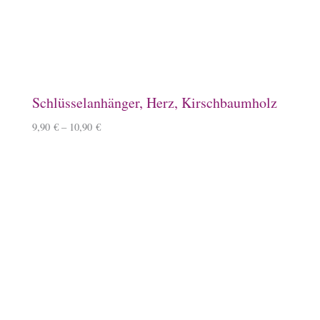
15,90
€
Keramiktasse mit Islandpferd
11,90
€