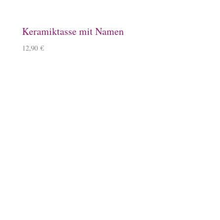
Baumwollbeutel, Ponyhof
9,90
€