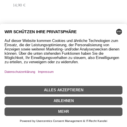
Jutetasche mit Islandpferd
22,90
€