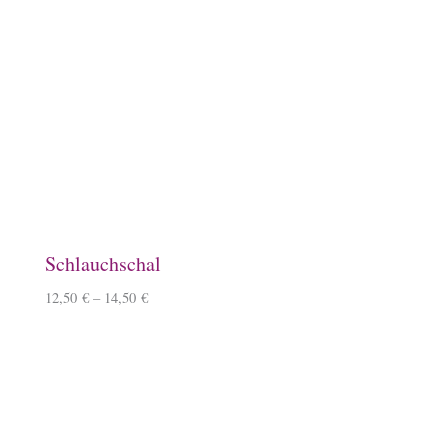
Keramiktasse mit Namen
12,90
€