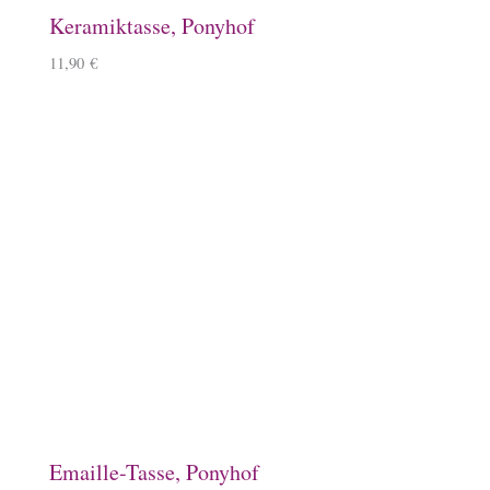
Magnet, Equisigned
8,90
€