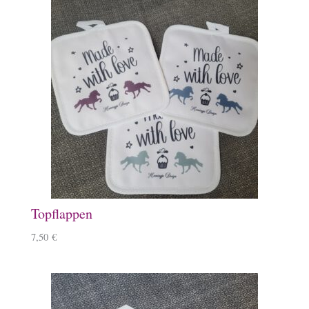
Topflappen
7,50
€