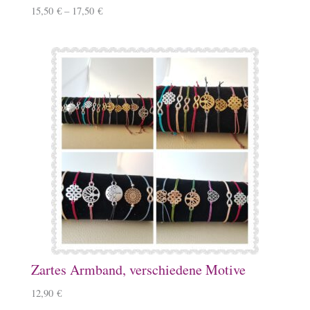
15,50
€
–
17,50
€
Zartes Armband, verschiedene Motive
12,90
€